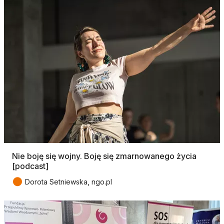
Nie boję się wojny. Boję się zmarnowanego życia
[podcast]
●
Dorota Setniewska, ngo.pl