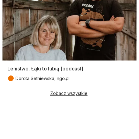
Lenistwo. Łąki to lubią [podcast]
●
Dorota Setniewska, ngo.pl
Zobacz wszystkie