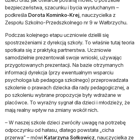
bezpieczeństwa, szacunku i bycia wysłuchanym –
podkreśla
Dorota Kominko-Krej
, nauczycielka z
Zespołu Szkolno-Przedszkolnego nr 9 w Wałbrzychu.
Podczas kolejnego etapu uczniowie dzielili się
spostrzeżeniami z dyrekcją szkoły. To właśnie tutaj teoria
spotkała się z praktyką partnerstwa. Uczniowie
samodzielnie prezentowali swoje wnioski, używając
przygotowanych prezentacji. Na bazie otrzymanych
informacji dyrekcja (przy ewentualnym wsparciu
psychologa lub pedagoga szkolnego) przeprowadzała
szkolenie o prawach dziecka dla rady pedagogicznej, a
po szkoleniu wybrane propozycje były wdrażane w
placówce. To wyraźny sygnał dla dzieci i młodzieży, że
mają realny wpływ na zmiany wokół nich.
– W naszej szkole dzieci zwróciły uwagę na potrzebę
odpoczynku od hałasu, dlatego powstała „cicha
przerwa” – mówi
Katarzyna Sołkowicz
, nauczycielka ze