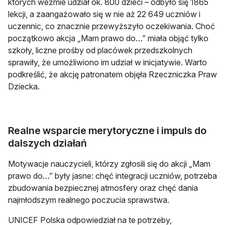
których weźmie udział ok. 800 dzieci – odbyło się 1865
lekcji, a zaangażowało się w nie aż 22 649 uczniów i
uczennic, co znacznie przewyższyło oczekiwania. Choć
początkowo akcja „Mam prawo do…” miała objąć tylko
szkoły, liczne prośby od placówek przedszkolnych
sprawiły, że umożliwiono im udział w inicjatywie. Warto
podkreślić, że akcję patronatem objęła Rzeczniczka Praw
Dziecka.
Realne wsparcie merytoryczne i impuls do
dalszych działań
Motywacje nauczycieli, którzy zgłosili się do akcji „Mam
prawo do…” były jasne: chęć integracji uczniów, potrzeba
zbudowania bezpiecznej atmosfery oraz chęć dania
najmłodszym realnego poczucia sprawstwa.
UNICEF Polska odpowiedział na te potrzeby,