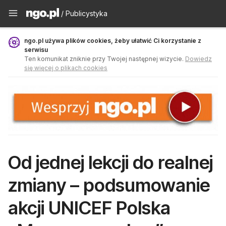
Publicystyka - ngo.pl
/ Publicystyka
ngo.pl używa plików cookies, żeby ułatwić Ci korzystanie z
serwisu
Ten komunikat zniknie przy Twojej następnej wizycie.
Dowiedz
się więcej o plikach cookies
Od jednej lekcji do realnej
zmiany – podsumowanie
akcji UNICEF Polska