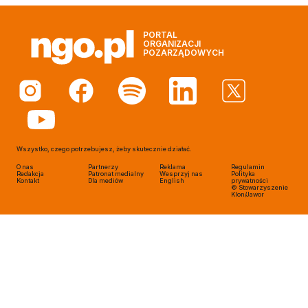
PORTAL
ORGANIZACJI
POZARZĄDOWYCH
Wszystko, czego potrzebujesz, żeby skutecznie działać.
O nas
Partnerzy
Reklama
Regulamin
Redakcja
Patronat medialny
Wesprzyj nas
Polityka
Kontakt
Dla mediów
English
prywatności
© Stowarzyszenie
Klon/Jawor