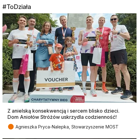
#ToDziała
Z anielską konsekwencją i sercem blisko dzieci.
Dom Aniołów Stróżów uskrzydla codzienność!
●
Agnieszka Pryca-Nalepka, Stowarzyszenie MOST