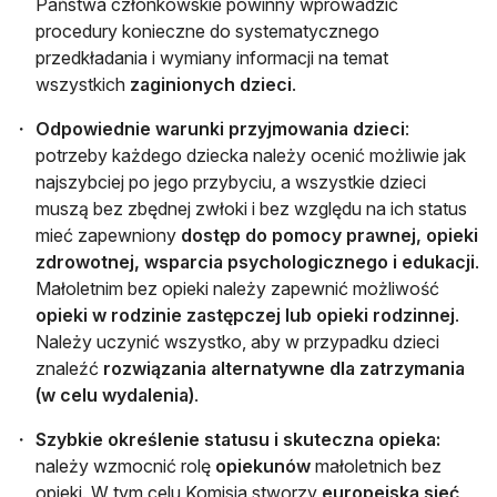
Państwa członkowskie powinny wprowadzić
procedury konieczne do systematycznego
przedkładania i wymiany informacji na temat
wszystkich
zaginionych dzieci
.
Odpowiednie warunki przyjmowania dzieci
:
potrzeby każdego dziecka należy ocenić możliwie jak
najszybciej po jego przybyciu, a wszystkie dzieci
muszą bez zbędnej zwłoki i bez względu na ich status
mieć zapewniony
dostęp do pomocy prawnej, opieki
zdrowotnej, wsparcia psychologicznego i edukacji
.
Małoletnim bez opieki należy zapewnić możliwość
opieki w rodzinie zastępczej lub opieki rodzinnej
.
Należy uczynić wszystko, aby w przypadku dzieci
znaleźć
rozwiązania alternatywne dla zatrzymania
(w celu wydalenia)
.
Szybkie określenie statusu i skuteczna opieka:
należy wzmocnić rolę
opiekunów
małoletnich bez
opieki. W tym celu Komisja stworzy
europejską sieć