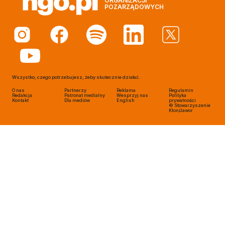
ORGANIZACJI
POZARZĄDOWYCH
Wszystko, czego potrzebujesz, żeby skutecznie działać.
O nas
Partnerzy
Reklama
Regulamin
Redakcja
Patronat medialny
Wesprzyj nas
Polityka
Kontakt
Dla mediów
English
prywatności
© Stowarzyszenie
Klon/Jawor