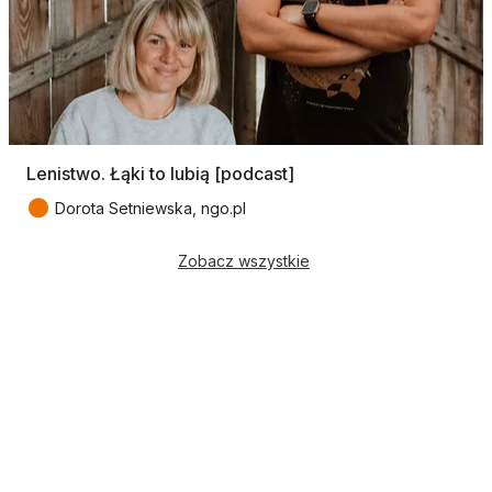
Lenistwo. Łąki to lubią [podcast]
●
Dorota Setniewska, ngo.pl
Zobacz wszystkie