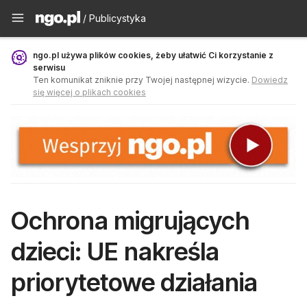
Publicystyka - ngo.pl
/ Publicystyka
ngo.pl używa plików cookies, żeby ułatwić Ci korzystanie z
serwisu
Ten komunikat zniknie przy Twojej następnej wizycie.
Dowiedz
się więcej o plikach cookies
Ochrona migrujących
dzieci: UE nakreśla
priorytetowe działania