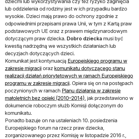
dziećmi lub wykorzystywania czy też ryzyko zaginięcia
lub oddzielenia od rodziny jest w ich przypadku bardzo
wysokie. Dzieci mają prawo do ochrony zgodnie z
odpowiednimi przepisami prawa Unii, w tym z Kartą praw
podstawowych UE oraz z prawem międzynarodowym
dotyczącym praw dziecka.
Dobro dziecka
musi być
kwestią nadrzędną we wszystkich działaniach lub
decyzjach dotyczących dzieci.
Komunikat jest kontynuacją
Europejskiego programu w
zakresie migracji
oraz
komunikatu dotyczącego stanu
realizacji działań priorytetowych w ramach Europejskiego
programu w zakresie migracji
. Opiera się on na postępach
poczynionych w ramach
Planu działania w zakresie
małoletnich bez opieki (2010–2014)
, jak przedstawiono w
dokumencie roboczym służb Komisji dołączonym do
komunikatu.
Ponadto bazuje on na ustaleniach 10. posiedzenia
Europejskiego forum na rzecz praw dziecka,
zorganizowanego przez Komisję w listopadzie 2016 r.,