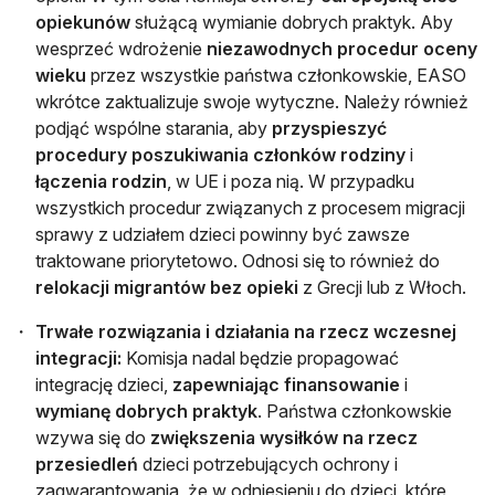
opiekunów
służącą wymianie dobrych praktyk. Aby
wesprzeć wdrożenie
niezawodnych procedur oceny
wieku
przez wszystkie państwa członkowskie, EASO
wkrótce zaktualizuje swoje wytyczne. Należy również
podjąć wspólne starania, aby
przyspieszyć
procedury poszukiwania członków rodziny
i
łączenia rodzin
, w UE i poza nią. W przypadku
wszystkich procedur związanych z procesem migracji
sprawy z udziałem dzieci powinny być zawsze
traktowane priorytetowo. Odnosi się to również do
relokacji migrantów bez opieki
z Grecji lub z Włoch.
Trwałe rozwiązania i działania na rzecz wczesnej
integracji:
Komisja nadal będzie propagować
integrację dzieci,
zapewniając finansowanie
i
wymianę dobrych praktyk
. Państwa członkowskie
wzywa się do
zwiększenia wysiłków na rzecz
przesiedleń
dzieci potrzebujących ochrony i
zagwarantowania, że w odniesieniu do dzieci, które