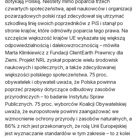
dotykają Polskę. Niestety mimo poparcia trzech
czwartych społeczeństwa, apeli naukowców i organizacji
pozarządowych polski rząd zdecydował się utrzymać
szkodliwą linię swoich poprzedników z PiS i stanął po
stronie krajów, które odmówiły poparcia tego prawa. Na
szczęście większość krajów UE wykazała się większą
odpowiedzialnością i dalekowzrocznością – mówiła
Marta Klimkiewicz z Fundacji ClientEarth Prawnicy dla
Ziemi. Projekt NRL zyskał poparcie wielu środowisk
naukowych i społecznych, a także zdecydowanej
większości polskiego społeczeństwa. 75 proc.
obywatelek i obywateli uważa, że Polska powinna
poprzeć przepisy dotyczące odbudowy zasobów
przyrodniczych – to badanie Instytutu Spraw
Publicznych. 75 proc. wyborców Koalicji Obywatelskiej
uważa, że europosłowie powinni zaangażować we
wzmocnienie ochrony przyrody i zasobów naturalnych, a
86% z nich jest przekonanych, że rolą Unii Europejskiej
jest wyznaczanie standardów w tym zakresie – to z kolei