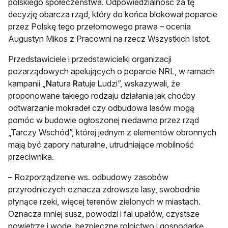
polskiego społeczeństwa. Odpowiedzialność za tę
decyzję obarcza rząd, który do końca blokował poparcie
przez Polskę tego przełomowego prawa – ocenia
Augustyn Mikos z Pracowni na rzecz Wszystkich Istot.
Przedstawiciele i przedstawicielki organizacji
pozarządowych apelujących o poparcie NRL, w ramach
kampanii „
N
atura
R
atuje
L
udzi”, wskazywali, że
proponowane takiego rodzaju działania jak choćby
odtwarzanie mokradeł czy odbudowa lasów mogą
pomóc w budowie ogłoszonej niedawno przez rząd
„Tarczy Wschód”, której jednym z elementów obronnych
mają być zapory naturalne, utrudniające mobilność
przeciwnika.
– Rozporządzenie ws. odbudowy zasobów
przyrodniczych oznacza zdrowsze lasy, swobodnie
płynące rzeki, więcej terenów zielonych w miastach.
Oznacza mniej susz, powodzi i fal upałów, czystsze
powietrze i wodę, bezpieczne rolnictwo i gospodarkę