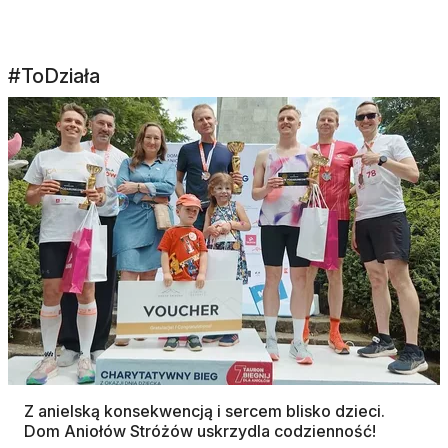
#ToDziała
Z anielską konsekwencją i sercem blisko dzieci.
Dom Aniołów Stróżów uskrzydla codzienność!