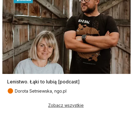
Lenistwo. Łąki to lubią [podcast]
●
Dorota Setniewska, ngo.pl
Zobacz wszystkie