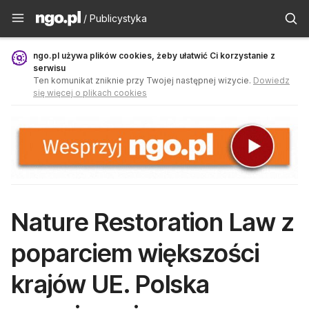
Publicystyka - ngo.pl
/ Publicystyka
ngo.pl używa plików cookies, żeby ułatwić Ci korzystanie z
serwisu
Ten komunikat zniknie przy Twojej następnej wizycie.
Dowiedz
się więcej o plikach cookies
Nature Restoration Law z
poparciem większości
krajów UE. Polska