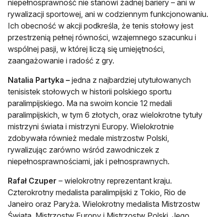
niepełnosprawność nie stanowi żadnej bariery – ani w
rywalizacji sportowej, ani w codziennym funkcjonowaniu.
Ich obecność w akcji podkreśla, że tenis stołowy jest
przestrzenią pełnej równości, wzajemnego szacunku i
wspólnej pasji, w której liczą się umiejętności,
zaangażowanie i radość z gry.
Natalia Partyka –
jedna z najbardziej utytułowanych
tenisistek stołowych w historii polskiego sportu
paralimpijskiego. Ma na swoim koncie 12 medali
paralimpijskich, w tym 6 złotych, oraz wielokrotne tytuły
mistrzyni świata i mistrzyni Europy. Wielokrotnie
zdobywała również medale mistrzostw Polski,
rywalizując zarówno wśród zawodniczek z
niepełnosprawnościami, jak i pełnosprawnych.
Rafał Czuper
– wielokrotny reprezentant kraju.
Czterokrotny medalista paralimpijski z Tokio, Rio de
Janeiro oraz Paryża. Wielokrotny medalista Mistrzostw
Świata, Mistrzostw Europy i Mistrzostw Polski. Jego