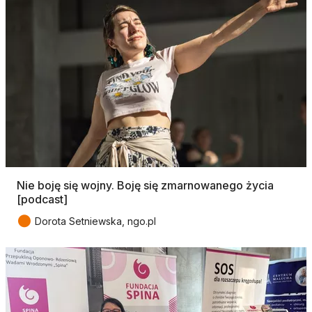
Nie boję się wojny. Boję się zmarnowanego życia
[podcast]
●
Dorota Setniewska, ngo.pl