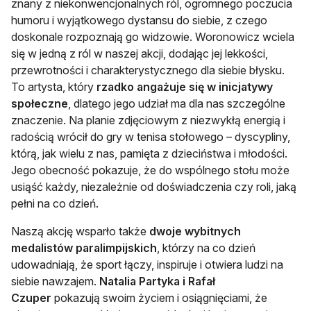
znany z niekonwencjonalnych ról, ogromnego poczucia
humoru i wyjątkowego dystansu do siebie, z czego
doskonale rozpoznają go widzowie. Woronowicz wciela
się w jedną z ról w naszej akcji, dodając jej lekkości,
przewrotności i charakterystycznego dla siebie błysku.
To artysta, który
rzadko angażuje się w inicjatywy
społeczne
, dlatego jego udział ma dla nas szczególne
znaczenie. Na planie zdjęciowym z niezwykłą energią i
radością wrócił do gry w tenisa stołowego – dyscypliny,
którą, jak wielu z nas, pamięta z dzieciństwa i młodości.
Jego obecność pokazuje, że do wspólnego stołu może
usiąść każdy, niezależnie od doświadczenia czy roli, jaką
pełni na co dzień.
Naszą akcję wsparło także
dwoje wybitnych
medalistów paralimpijskich
, którzy na co dzień
udowadniają, że sport łączy, inspiruje i otwiera ludzi na
siebie nawzajem.
Natalia Partyka i Rafał
Czuper
pokazują swoim życiem i osiągnięciami, że