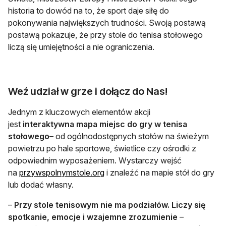
historia to dowód na to, że sport daje siłę do
pokonywania największych trudności. Swoją postawą
postawą pokazuje, że przy stole do tenisa stołowego
liczą się umiejętności a nie ograniczenia.
Weź udział w grze i dołącz do Nas!
Jednym z kluczowych elementów akcji
jest
interaktywna mapa miejsc do gry w tenisa
stołowego
– od ogólnodostępnych stołów na świeżym
powietrzu po hale sportowe, świetlice czy ośrodki z
odpowiednim wyposażeniem. Wystarczy wejść
otwiera się w nowej karcie
na
przywspolnymstole.org
i znaleźć na mapie stół do gry
lub dodać własny.
–
Przy stole tenisowym nie ma podziałów. Liczy się
spotkanie, emocje i wzajemne zrozumienie
–