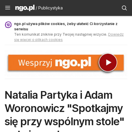
Publicystyka - ngo.pl
/ Publicystyka
ngo.pl używa plików cookies, żeby ułatwić Ci korzystanie z
serwisu
Ten komunikat zniknie przy Twojej następnej wizycie.
Dowiedz
się więcej o plikach cookies
Natalia Partyka i Adam
Woronowicz "Spotkajmy
się przy wspólnym stole"