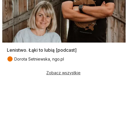
Lenistwo. Łąki to lubią [podcast]
●
Dorota Setniewska, ngo.pl
Zobacz wszystkie