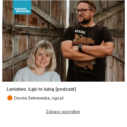
Lenistwo. Łąki to lubią [podcast]
●
Dorota Setniewska, ngo.pl
Zobacz wszystkie