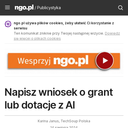
Publicystyka - ngo.pl
/ Publicystyka
ngo.pl używa plików cookies, żeby ułatwić Ci korzystanie z
serwisu
Ten komunikat zniknie przy Twojej następnej wizycie.
Dowiedz
się więcej o plikach cookies
Napisz wniosek o grant
lub dotacje z AI
Karina Janus, TechSoup Polska
14 sierpnia 2024