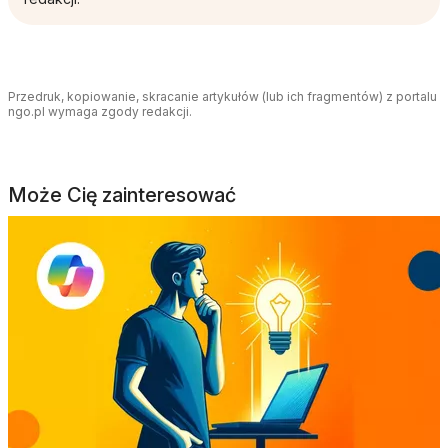
Przedruk, kopiowanie, skracanie artykułów (lub ich fragmentów) z portalu
ngo.pl wymaga zgody redakcji.
Może Cię zainteresować