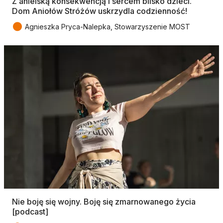
Z anielską konsekwencją i sercem blisko dzieci.
Dom Aniołów Stróżów uskrzydla codzienność!
●
Agnieszka Pryca-Nalepka, Stowarzyszenie MOST
Nie boję się wojny. Boję się zmarnowanego życia
[podcast]