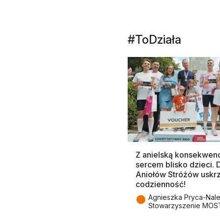
#ToDziała
Z anielską konsekwenc
sercem blisko dzieci.
Aniołów Stróżów uskr
codzienność!
●
Agnieszka Pryca-Nal
Stowarzyszenie MOS