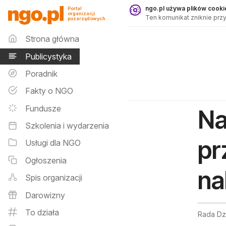
Publicystyka - ngo.pl
ngo.pl używa plików cookie
Portal
organizacji
Ten komunikat zniknie przy
pozarządowych
Menu główne
Strona główna
Publicystyka
Poradnik
Fakty o NGO
Fundusze
Na
Szkolenia i wydarzenia
pr
Usługi dla NGO
Ogłoszenia
na
Spis organizacji
Darowizny
To działa
Rada Dz