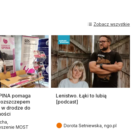
Zobacz wszystkie
SPINA pomaga
Lenistwo. Łąki to lubią
rozszczepem
[podcast]
 w drodze do
ności
cha,
●
Dorota Setniewska, ngo.pl
yszenie MOST