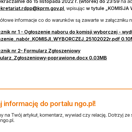
kraczalnie do 15 listopada 2022 r. (wtorek) do 23:59
na a
otwiera się w nowej karcie
kretariat.rdpp@kprm.gov.pl
, wpisując
w tytule
„KOMISJA
łowe informacje co do warunków są zawarte w załączniku nr
cznik nr 1 - Ogłoszenie naboru do komisji wyborczej - wy
szenie​_nabór​_KOMISJI​_WYBORCZEJ​_25102022r.pdf 0.1
otwiera się w nowej karc
cznik nr 2- Formularz Zgłoszeniowy
otwiera się
ularz​_Zgłoszeniowy-poprawione.docx 0.03MB
 informację do portalu ngo.pl!
 na Twój artykuł, komentarz, wywiad czy relację. Dotrzyj ze 
ngo.pl.