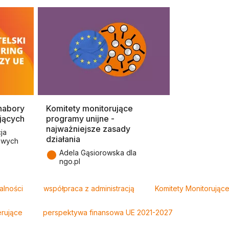
nabory
Komitety monitorujące
jących
programy unijne -
najważniejsze zasady
ja
działania
owych
●
Adela Gąsiorowska dla
ngo.pl
alności
współpraca z administracją
Komitety Monitorujące
erujące
perspektywa finansowa UE 2021-2027