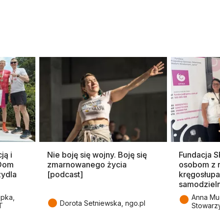
ją i
Nie boję się wojny. Boję się
Fundacja 
 Dom
zmarnowanego życia
osobom z 
zydla
[podcast]
kręgosłupa
samodziel
●
epka,
Anna Mu
●
Dorota Setniewska, ngo.pl
T
Stowarz