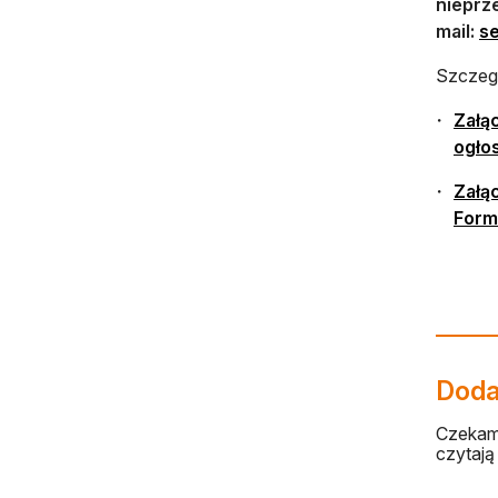
nieprze
mail:
se
Szczegó
Załą
ogło
Załą
Form
Dodaj
Czekamy
czytają 