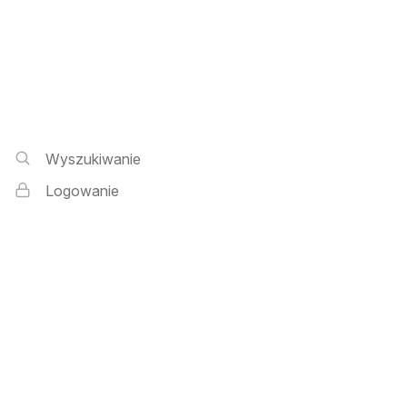
Wyszukiwarka i logowanie
Wyszukiwanie
Logowanie