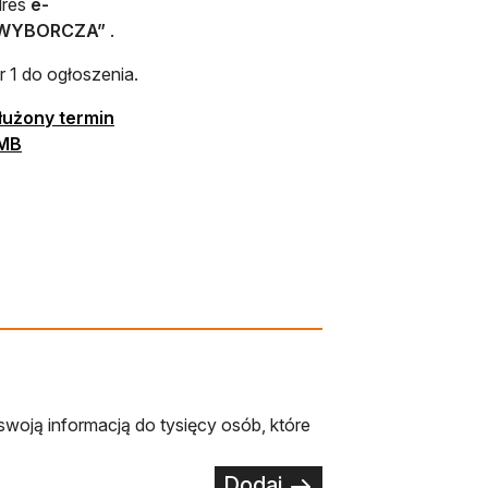
dres
e-
 WYBORCZA”
.
 1 do ogłoszenia.
otwiera się w nowej karcie
dłużony termin
otwiera się w nowej karcie
0MB
ie
 w nowej karcie
swoją informacją do tysięcy osób, które
Dodaj