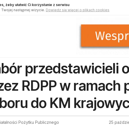
s, żeby ułatwić Ci korzystanie z serwisu
 Twojej następnej wizycie.
Dowiedz się więcej o plikach cookies
bór przedstawicieli o
zez RDPP w ramach 
boru do KM krajowy
iałalności Pożytku Publicznego
25 paździ