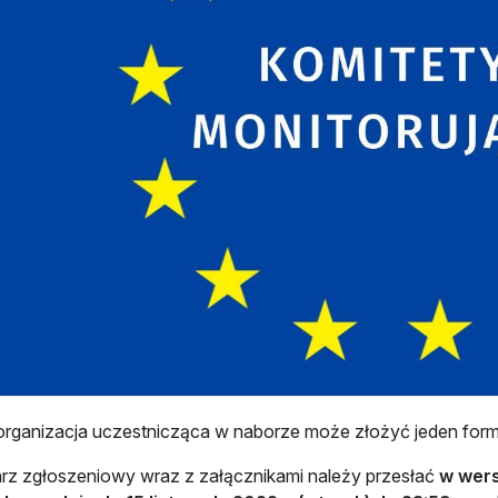
rganizacja uczestnicząca w naborze może złożyć jeden form
rz zgłoszeniowy wraz z załącznikami należy przesłać
w wers