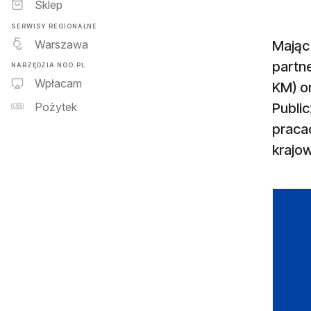
Sklep
SERWISY REGIONALNE
Warszawa
Mając
partn
NARZĘDZIA NGO.PL
Wpłacam
KM) or
Publi
Pożytek
praca
krajo