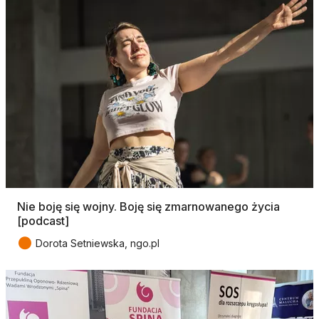
Nie boję się wojny. Boję się zmarnowanego życia
[podcast]
●
Dorota Setniewska, ngo.pl