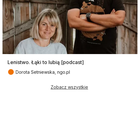
Lenistwo. Łąki to lubią [podcast]
●
Dorota Setniewska, ngo.pl
Zobacz wszystkie