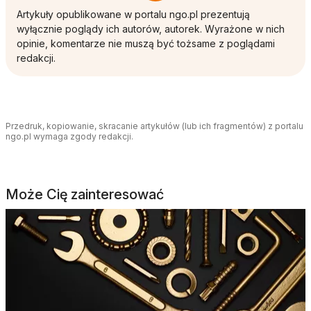
Artykuły opublikowane w portalu ngo.pl prezentują
wyłącznie poglądy ich autorów, autorek. Wyrażone w nich
opinie, komentarze nie muszą być tożsame z poglądami
redakcji.
Przedruk, kopiowanie, skracanie artykułów (lub ich fragmentów) z portalu
ngo.pl wymaga zgody redakcji.
Może Cię zainteresować