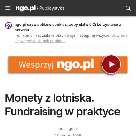
Publicystyka - ngo.pl
/ Publicystyka
ngo.pl używa plików cookies, żeby ułatwić Ci korzystanie z
serwisu
Ten komunikat zniknie przy Twojej następnej wizycie.
Dowiedz
się więcej o plikach cookies
Monety z lotniska.
Fundraising w praktyce
edu.ngo.pl
13 lutego 2026