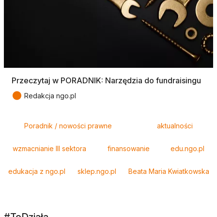
Przeczytaj w PORADNIK: Narzędzia do fundraisingu
●
Redakcja ngo.pl
Tagi
Poradnik / nowości prawne
aktualności
wzmacnianie III sektora
finansowanie
edu.ngo.pl
edukacja z ngo.pl
sklep.ngo.pl
Beata Maria Kwiatkowska