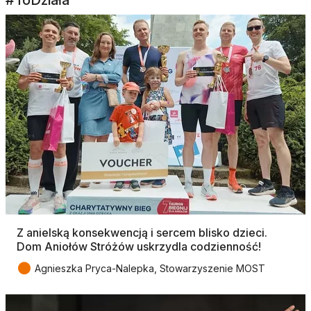
#ToDziała
Z anielską konsekwencją i sercem blisko dzieci.
Dom Aniołów Stróżów uskrzydla codzienność!
●
Agnieszka Pryca-Nalepka, Stowarzyszenie MOST