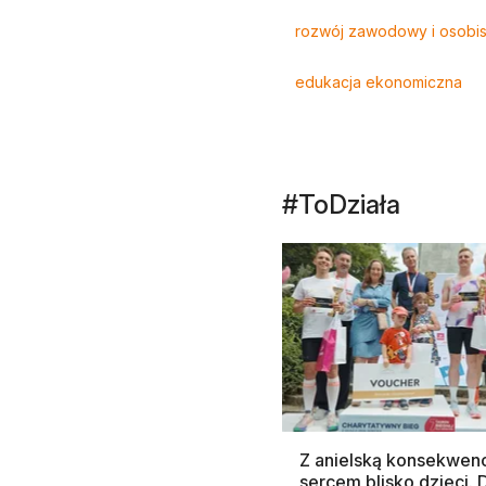
Tagi
rozwój zawodowy i osobis
edukacja ekonomiczna
#ToDziała
Z anielską konsekwenc
sercem blisko dzieci.