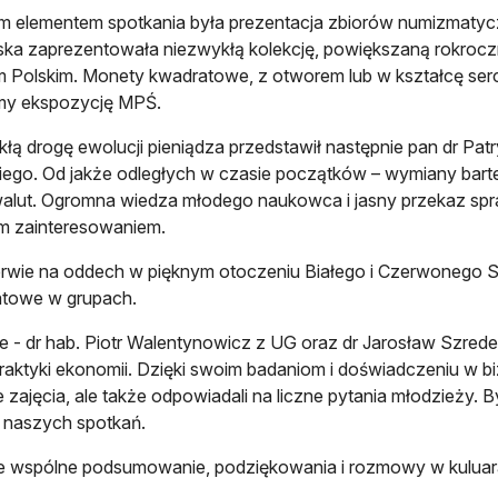
m elementem spotkania była prezentacja zbiorów numizmatyc
a zaprezentowała niezwykłą kolekcję, powiększaną rokrocz
 Polskim. Monety kwadratowe, z otworem lub w kształcę ser
my ekspozycję MPŚ.
łą drogę ewolucji pieniądza przedstawił następnie pan dr Pa
ego. Od jakże odległych w czasie początków – wymiany bart
alut. Ogromna wiedza młodego naukowca i jasny przekaz spraw
im zainteresowaniem.
rwie na oddech w pięknym otoczeniu Białego i Czerwonego Sp
atowe w grupach.
 - dr hab. Piotr Walentynowicz z UG oraz dr Jarosław Szred
i praktyki ekonomii. Dzięki swoim badaniom i doświadczeniu w b
 zajęcia, ale także odpowiadali na liczne pytania młodzieży. By
 naszych spotkań.
e wspólne podsumowanie, podziękowania i rozmowy w kuluar