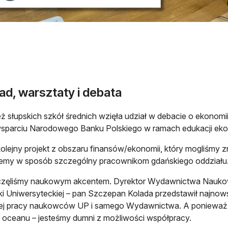
ad, warsztaty i debata
ż słupskich szkół średnich wzięła udział w debacie o ekonomii
wsparciu Narodowego Banku Polskiego w ramach edukacji eko
kolejny projekt z obszaru finansów/ekonomii, który mogliśmy 
jemy w sposób szczególny pracownikom gdańskiego oddziału
zęliśmy naukowym akcentem. Dyrektor Wydawnictwa Naukow
eki Uniwersyteckiej – pan Szczepan Kolada przedstawił najno
ej pracy naukowców UP i samego Wydawnictwa. A ponieważ F
 oceanu – jesteśmy dumni z możliwości współpracy.