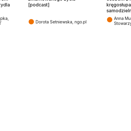
zydla
[podcast]
kręgosłupa
samodziel
●
epka,
Anna Mu
●
Dorota Setniewska, ngo.pl
T
Stowarz