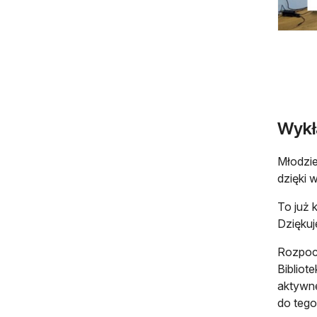
Wykł
Młodzie
dzięki 
To już 
Dzięku
Rozpoc
Bibliot
aktywn
do tego