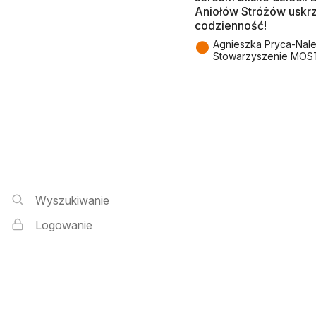
Aniołów Stróżów uskr
codzienność!
●
Agnieszka Pryca-Nal
Stowarzyszenie MOS
Wyszukiwarka i logowanie
Wyszukiwanie
Logowanie