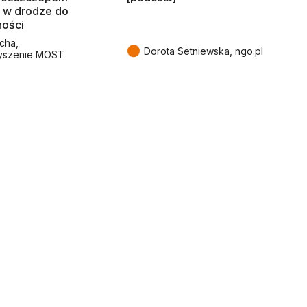
 w drodze do
ności
cha,
●
Dorota Setniewska, ngo.pl
yszenie MOST