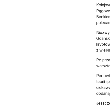
Kolejny
Pągowsk
Bankiem
poleca
Niezwyk
Gdański
kryptow
z wielk
Po prze
warszt
Panowie
teorii 
ciekawe
dodaną
Jeszcz