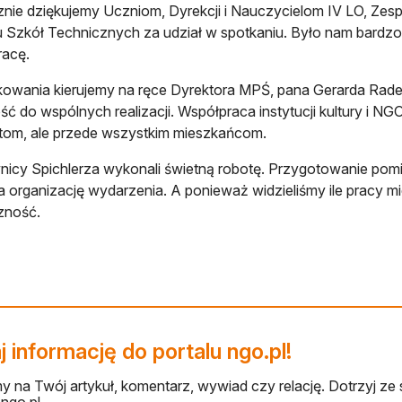
nie dziękujemy Uczniom, Dyrekcji i Nauczycielom IV LO, Zes
 Szkół Technicznych za udział w spotkaniu. Było nam bardzo
racę.
owania kierujemy na ręce Dyrektora MPŚ, pana Gerarda Radec
ć do wspólnych realizacji. Współpraca instytucji kultury i NGO
tom, ale przede wszystkim mieszkańcom.
icy Spichlerza wykonali świetną robotę. Przygotowanie pomie
 organizację wydarzenia. A ponieważ widzieliśmy ile pracy mi
zność.
 informację do portalu ngo.pl!
 na Twój artykuł, komentarz, wywiad czy relację. Dotrzyj ze 