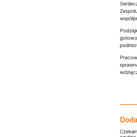
Serdecz
Zespołu
współp
Podzięk
gotowoś
podmio
Pracown
sprawna
wdzięc
Dodaj
Czekamy