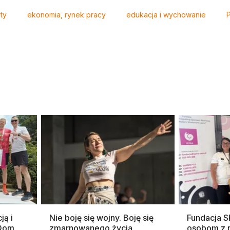
ty
ekonomia, rynek pracy
edukacja i wychowanie
P
ją i
Nie boję się wojny. Boję się
Fundacja 
 Dom
zmarnowanego życia
osobom z 