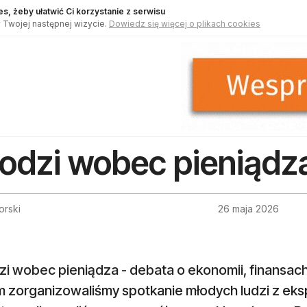
s, żeby ułatwić Ci korzystanie z serwisu
 Twojej następnej wizycie.
Dowiedz się więcej o plikach cookies
odzi wobec pieniądz
orski
26 maja 2026
i wobec pieniądza - debata o ekonomii, finansach 
 zorganizowaliśmy spotkanie młodych ludzi z eksp