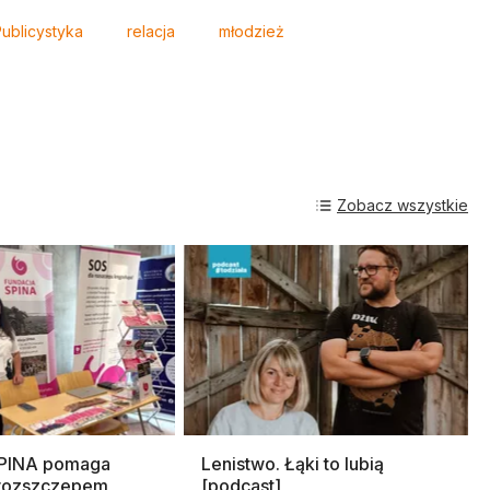
ublicystyka
relacja
młodzież
Zobacz wszystkie
SPINA pomaga
Lenistwo. Łąki to lubią
rozszczepem
[podcast]