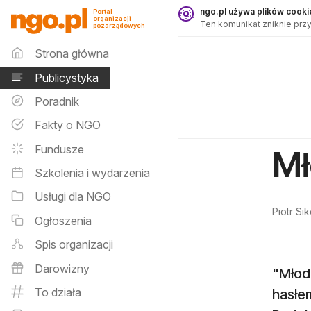
Publicystyka - ngo.pl
ngo.pl używa plików cookie
Portal
organizacji
Ten komunikat zniknie przy
pozarządowych
Menu główne
Strona główna
Publicystyka
Poradnik
Fakty o NGO
Fundusze
Mł
Szkolenia i wydarzenia
Usługi dla NGO
Piotr Sik
Ogłoszenia
Spis organizacji
Darowizny
"Młodz
To działa
hasłem