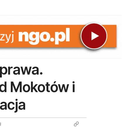
sprawa.
ld Mokotów i
acja
3