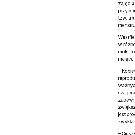
zajęci
przyjac
tzw.
ub
menstru
Westfie
w różno
mokotow
mającą 
– Kobie
reprodu
ważnych
swojeg
zapewni
zwiększ
jest pr
zwykła
– Ciesz