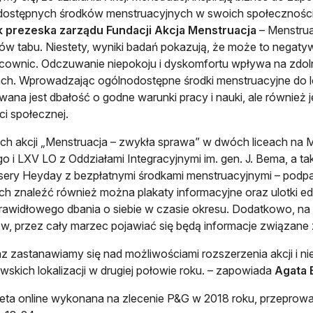
dostępnych środków menstruacyjnych w swoich społeczności
k prezeska zarządu Fundacji Akcja Menstruacja
– Menstrua
ów tabu. Niestety, wyniki badań pokazują, że może to nega
cownic. Odczuwanie niepokoju i dyskomfortu wpływa na zdoln
ch. Wprowadzając ogólnodostępne środki menstruacyjne do loka
ana jest dbałość o godne warunki pracy i nauki, ale również j
i społecznej.
h akcji „Menstruacja – zwykła sprawa” w dwóch liceach na M
go i LXV LO z Oddziałami Integracyjnymi im. gen. J. Bema, a 
ery Heyday z bezpłatnymi środkami menstruacyjnymi – podpa
ch znaleźć również można plakaty informacyjne oraz ulotki 
rawidłowego dbania o siebie w czasie okresu. Dodatkowo, na 
, przez cały marzec pojawiać się będą informacje związane z
az zastanawiamy się nad możliwościami rozszerzenia akcji i n
skich lokalizacji w drugiej połowie roku. – zapowiada
Agata
ra się w nowej karcie
eta online wykonana na zlecenie P&G w 2018 roku, przeprowa