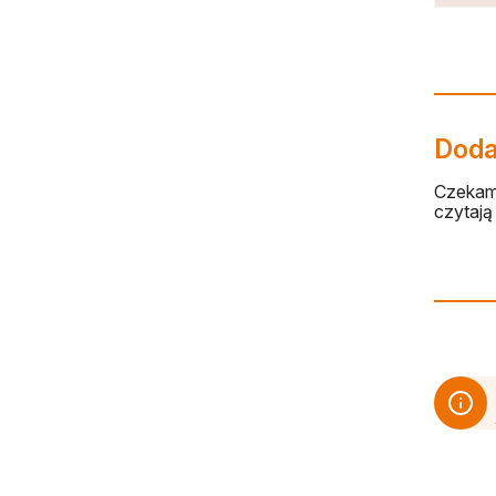
Dodaj
Czekamy
czytają 