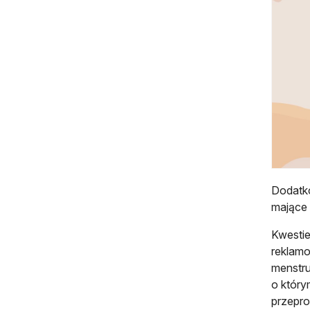
Dodatko
mające 
Kwestie
reklamo
menstru
o który
przepr