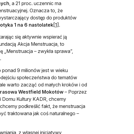
nych
, a 21 proc. uczennic ma
nstruacyjnej. Oznacza to, że
wystarczający dostęp do produktów
otwiera się w nowej karcie
otyka 1 na 6 nastolatek
[1]
.
arając się aktywnie wspierać ją
ndacją Akcja Menstruacja, to
 „Menstruacja – zwykła sprawa”,
.
o ponad 9 milionów jest w wieku
odejściu społeczeństwa do tematów
 ale warto zacząć od małych kroków i od
prasowa Westfield Mokotów
– Poprzez
w i Domu Kultury KADR, chcemy
hcemy podkreślić fakt, że menstruacja
być traktowana jak coś naturalnego –
wniania, z własnej inicjatywy,