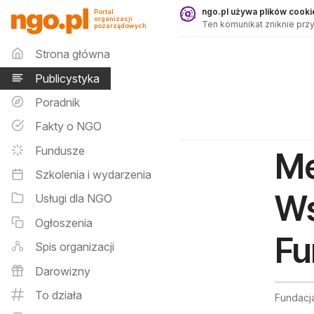
Publicystyka - ngo.pl
ngo.pl używa plików cookie
Portal
organizacji
Ten komunikat zniknie przy
pozarządowych
Menu główne
Strona główna
Publicystyka
Poradnik
Fakty o NGO
Fundusze
Me
Szkolenia i wydarzenia
Ws
Usługi dla NGO
Ogłoszenia
Fu
Spis organizacji
Darowizny
To działa
Fundacj