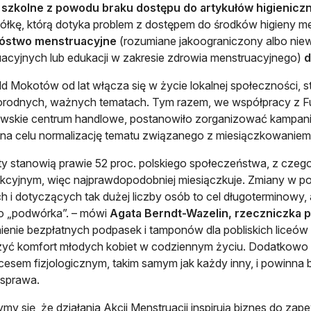
a szkolne z powodu braku dostępu do artykułów higienicz
iółkę, którą dotyka problem z dostępem do środków higieny me
óstwo menstruacyjne
(rozumiane jakoograniczony albo nie
acyjnych lub edukacji w zakresie zdrowia menstruacyjnego)
d
ld Mokotów od lat włącza się w życie lokalnej społeczności, st
rodnych, ważnych tematach. Tym razem, we współpracy z Fu
skie centrum handlowe, postanowiło zorganizować kampanię
na celu normalizację tematu związanego z miesiączkowaniem
ty stanowią prawie 52 proc. polskiego społeczeństwa, z czeg
kcyjnym, więc najprawdopodobniej miesiączkuje. Zmiany w p
 i dotyczących tak dużej liczby osób to cel długoterminowy,
o „podwórka”. – mówi
Agata Berndt-Wazelin, rzeczniczka 
enie bezpłatnych podpasek i tamponów dla pobliskich liceó
yć komfort młodych kobiet w codziennym życiu. Dodatkowo c
ocesem fizjologicznym, takim samym jak każdy inny, i powinna 
 sprawa.
ymy się, że działania Akcji Menstruacji inspirują biznes do zape