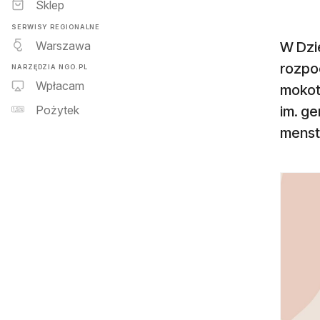
Sklep
SERWISY REGIONALNE
Warszawa
W Dzie
rozpo
NARZĘDZIA NGO.PL
Wpłacam
mokoto
im. g
Pożytek
menst