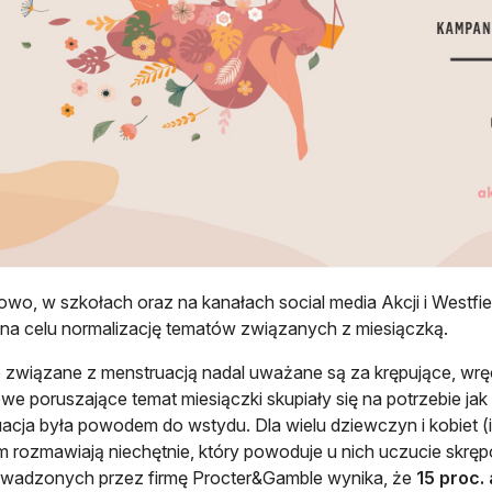
wo, w szkołach oraz na kanałach social media Akcji i Westfie
na celu normalizację tematów związanych z miesiączką.
 związane z menstruacją nadal uważane są za krępujące, wrę
we poruszające temat miesiączki skupiały się na potrzebie jak 
acja była powodem do wstydu. Dla wielu dziewczyn i kobiet (i t
m rozmawiają niechętnie, który powoduje u nich uczucie sk
owadzonych przez firmę Procter&Gamble wynika, że
15 proc.