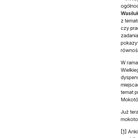
ogólno
Wasilu
z temat
czy pra
zadania
pokazyw
równośc
W ramac
Wielkie
dyspens
miejsca
temat p
Mokotów
Już ter
mokotow
otwie
[1]
Anki