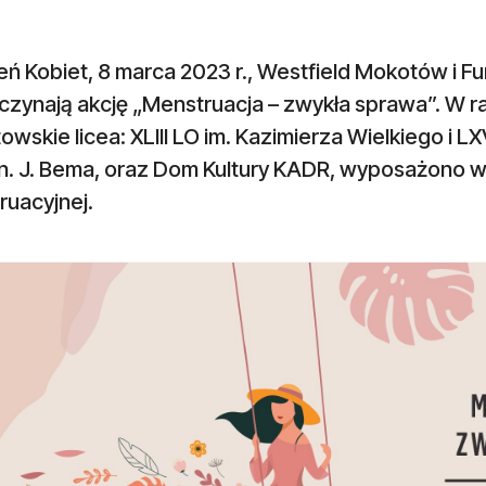
ń Kobiet, 8 marca 2023 r., Westfield Mokotów i F
czynają akcję „Menstruacja – zwykła sprawa”. W 
wskie licea: XLIII LO im. Kazimierza Wielkiego i L
en. J. Bema, oraz Dom Kultury KADR, wyposażono 
ruacyjnej.