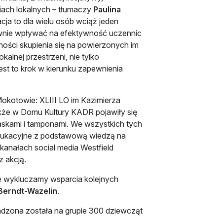
ach lokalnych – tłumaczy
Paulina
cja to dla wielu osób wciąż jeden
tywnie wpływać na efektywność uczennic
ości skupienia się na powierzonych im
lnej przestrzeni, nie tylko
est to krok w kierunku zapewnienia
okotowie: XLIII LO im Kazimierza
także w Domu Kultury KADR pojawiły się
skami i tamponami. We wszystkich tych
edukacyjne z podstawową wiedzą na
kanałach social media Westfield
 akcją.
ie wykluczamy wsparcia kolejnych
Berndt-Wazelin
.
dzona została na grupie 300 dziewcząt