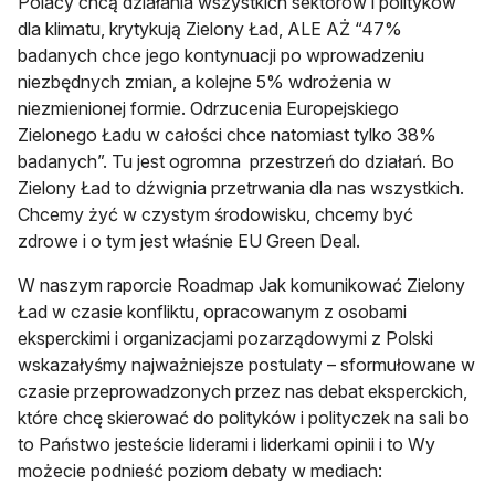
Polacy chcą działania wszystkich sektorów i polityków
dla klimatu, krytykują Zielony Ład, ALE AŻ “47%
badanych chce jego kontynuacji po wprowadzeniu
niezbędnych zmian, a kolejne 5% wdrożenia w
niezmienionej formie. Odrzucenia Europejskiego
Zielonego Ładu w całości chce natomiast tylko 38%
badanych”. Tu jest ogromna przestrzeń do działań. Bo
Zielony Ład to dźwignia przetrwania dla nas wszystkich.
Chcemy żyć w czystym środowisku, chcemy być
zdrowe i o tym jest właśnie EU Green Deal.
W naszym raporcie Roadmap Jak komunikować Zielony
Ład w czasie konfliktu, opracowanym z osobami
eksperckimi i organizacjami pozarządowymi z Polski
wskazałyśmy najważniejsze postulaty – sformułowane w
czasie przeprowadzonych przez nas debat eksperckich,
które chcę skierować do polityków i polityczek na sali bo
to Państwo jesteście liderami i liderkami opinii i to Wy
możecie podnieść poziom debaty w mediach: