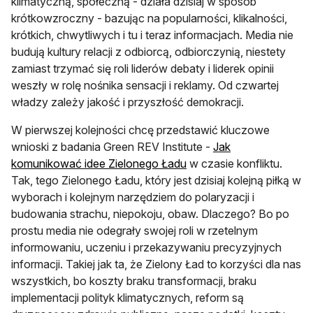
klimatyczną, społeczną - działa dzisiaj w sposób
krótkowzroczny - bazując na popularności, klikalności,
krótkich, chwytliwych i tu i teraz informacjach. Media nie
budują kultury relacji z odbiorcą, odbiorczynią, niestety
zamiast trzymać się roli liderów debaty i liderek opinii
weszły w rolę nośnika sensacji i reklamy. Od czwartej
władzy zależy jakość i przyszłość demokracji.
W pierwszej kolejności chcę przedstawić kluczowe
wnioski z badania Green REV Institute -
Jak
otwiera się w nowej karc
komunikować idee Zielonego Ładu
w czasie konfliktu.
Tak, tego Zielonego Ładu, który jest dzisiaj kolejną piłką w
wyborach i kolejnym narzędziem do polaryzacji i
budowania strachu, niepokoju, obaw. Dlaczego? Bo po
prostu media nie odegrały swojej roli w rzetelnym
informowaniu, uczeniu i przekazywaniu precyzyjnych
informacji. Takiej jak ta, że Zielony Ład to korzyści dla nas
wszystkich, bo koszty braku transformacji, braku
implementacji polityk klimatycznych, reform są