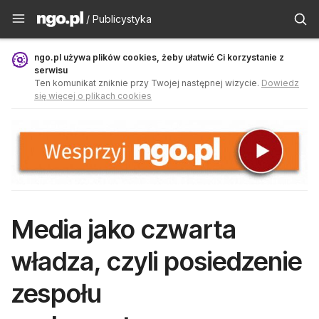
Publicystyka - ngo.pl
/ Publicystyka
ngo.pl używa plików cookies, żeby ułatwić Ci korzystanie z
serwisu
Ten komunikat zniknie przy Twojej następnej wizycie.
Dowiedz
się więcej o plikach cookies
Media jako czwarta
władza, czyli posiedzenie
zespołu