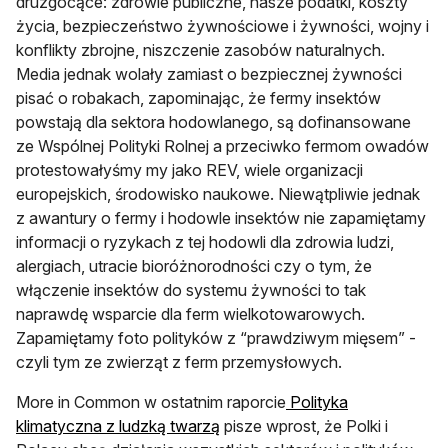
druzgocące: zdrowie publiczne, nasze podatki, koszty
życia, bezpieczeństwo żywnościowe i żywności, wojny i
konflikty zbrojne, niszczenie zasobów naturalnych.
Media jednak wolały zamiast o bezpiecznej żywności
pisać o robakach, zapominając, że fermy insektów
powstają dla sektora hodowlanego, są dofinansowane
ze Wspólnej Polityki Rolnej a przeciwko fermom owadów
protestowałyśmy my jako REV, wiele organizacji
europejskich, środowisko naukowe. Niewątpliwie jednak
z awantury o fermy i hodowle insektów nie zapamiętamy
informacji o ryzykach z tej hodowli dla zdrowia ludzi,
alergiach, utracie bioróżnorodności czy o tym, że
włączenie insektów do systemu żywności to tak
naprawdę wsparcie dla ferm wielkotowarowych.
Zapamiętamy foto polityków z “prawdziwym mięsem” -
czyli tym ze zwierząt z ferm przemysłowych.
More in Common w ostatnim raporcie
Polityka
otwiera się w nowej karcie
klimatyczna z ludzką twarzą
pisze wprost, że Polki i