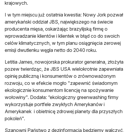
krajowych.
I w tym miejscu już ostatnia kwestia: Nowy Jork pozwał
amerykański oddział JBS, największego na świecie
producenta mięsa, oskarżając brazylijską firmę o
wprowadzanie klientów i klientek w błąd co do swoich
celów klimatycznych, w tym planu osiągnięcia zerowej
emisji dwutlenku węgla netto do 2040 roku.
Letitia James, nowojorska prokurator generalna, złożyła
pozew twierdząc, że JBS USA wielokrotnie zapewniała
opinię publiczną i konsumentów o zrównoważonym
rozwoju, co w efekcie mogło "zapewnić świadomym
ekologicznie konsumentom licencję na spożywanie
wołowiny". Dodała: “ekologiczny greenwashing firmy
wykorzystuje portfele zwykłych Amerykanów i
Amerykanek i obietnicę zdrowej planety dla przyszłych
pokoleń".
Szanowni Państwo z dezinformacją będziemy walczyć,