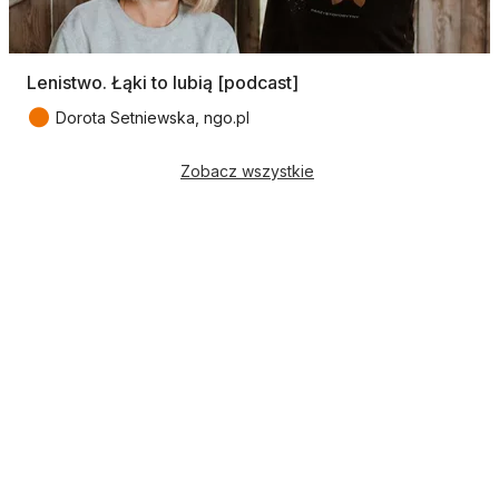
Lenistwo. Łąki to lubią [podcast]
●
Dorota Setniewska, ngo.pl
Zobacz wszystkie