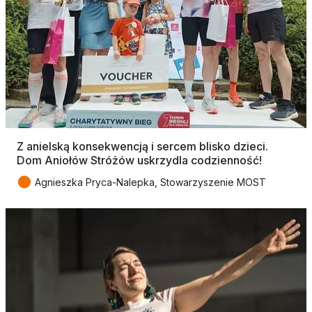
Z anielską konsekwencją i sercem blisko dzieci.
Dom Aniołów Stróżów uskrzydla codzienność!
●
Agnieszka Pryca-Nalepka, Stowarzyszenie MOST