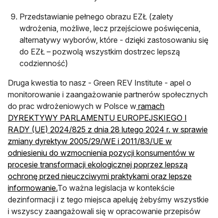
Przedstawianie pełnego obrazu EZŁ (zalety
wdrożenia, możliwe, lecz przejściowe poświęcenia,
alternatywy wyborów, które - dzięki zastosowaniu się
do EZŁ – pozwolą wszystkim dostrzec lepszą
codzienność)
Druga kwestia to nasz - Green REV Institute - apel o
monitorowanie i zaangażowanie partnerów społecznych
do prac wdrożeniowych w Polsce w
ramach
DYREKTYWY PARLAMENTU EUROPEJSKIEGO I
RADY (UE) 2024/825 z dnia 28 lutego 2024 r. w sprawie
zmiany dyrektyw 2005/29/WE i 2011/83/UE w
odniesieniu do wzmocnienia pozycji konsumentów w
procesie transformacji ekologicznej poprzez lepszą
ochronę przed nieuczciwymi praktykami oraz lepsze
otwiera się w nowej karcie
informowanie.
To ważna legislacja w kontekście
dezinformacji i z tego miejsca apeluję żebyśmy wszystkie
i wszyscy zaangażowali się w opracowanie przepisów