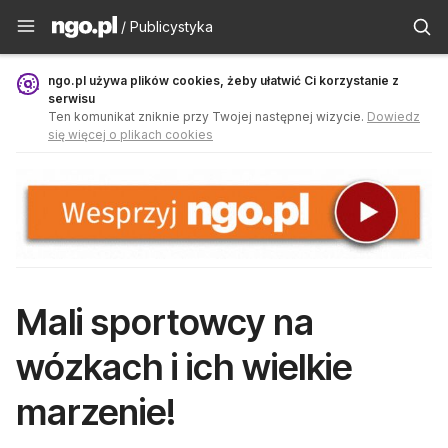
Publicystyka - ngo.pl
/ Publicystyka
ngo.pl używa plików cookies, żeby ułatwić Ci korzystanie z
serwisu
Ten komunikat zniknie przy Twojej następnej wizycie.
Dowiedz
się więcej o plikach cookies
Mali sportowcy na
wózkach i ich wielkie
marzenie!