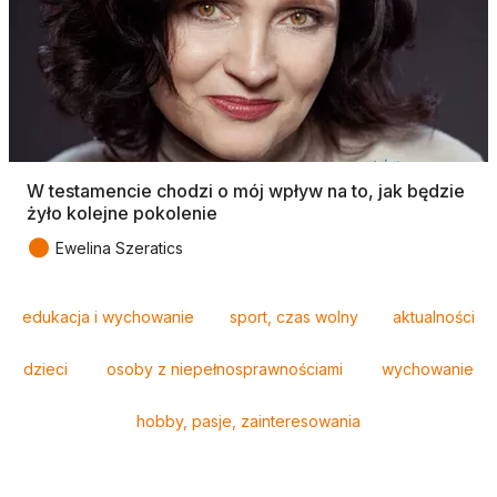
W testamencie chodzi o mój wpływ na to, jak będzie
żyło kolejne pokolenie
●
Ewelina Szeratics
Tagi
edukacja i wychowanie
sport, czas wolny
aktualności
dzieci
osoby z niepełnosprawnościami
wychowanie
hobby, pasje, zainteresowania