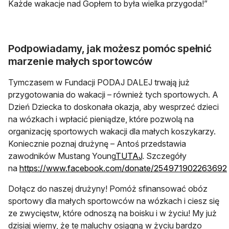
Każde wakacje nad Gopłem to była wielka przygoda!”
Podpowiadamy, jak możesz pomóc spełnić
marzenie małych sportowców
Tymczasem w Fundacji PODAJ DALEJ trwają już
przygotowania do wakacji – również tych sportowych. A
Dzień Dziecka to doskonała okazja, aby wesprzeć dzieci
na wózkach i wpłacić pieniądze, które pozwolą na
organizację sportowych wakacji dla małych koszykarzy.
Koniecznie poznaj drużynę – Antoś przedstawia
otwiera się w nowej kar
zawodników Mustang Young
TUTAJ
. Szczegóły
na
https://www.facebook.com/donate/254971902263692
otwiera się w nowej karcie
Dołącz do naszej drużyny! Pomóż sfinansować obóz
sportowy dla małych sportowców na wózkach i ciesz się
ze zwycięstw, które odnoszą na boisku i w życiu! My już
dzisiaj wiemy, że te maluchy osiągną w życiu bardzo