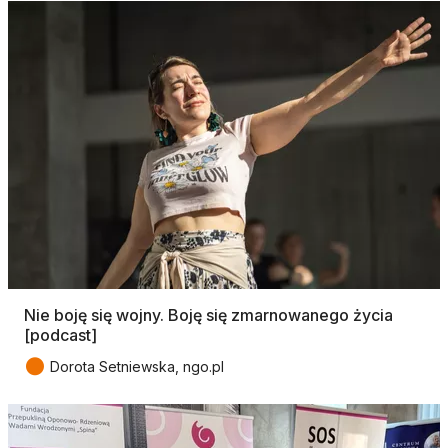
Nie boję się wojny. Boję się zmarnowanego życia
[podcast]
●
Dorota Setniewska, ngo.pl