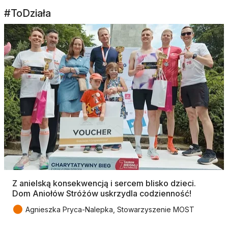
#ToDziała
Z anielską konsekwencją i sercem blisko dzieci.
Dom Aniołów Stróżów uskrzydla codzienność!
●
Agnieszka Pryca-Nalepka, Stowarzyszenie MOST