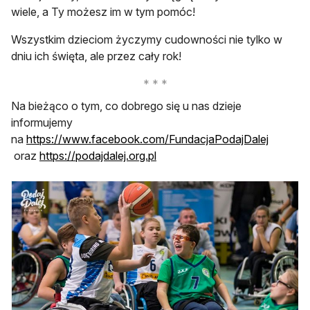
wiele, a Ty możesz im w tym pomóc!
Wszystkim dzieciom życzymy cudowności nie tylko w
dniu ich święta, ale przez cały rok!
Na bieżąco o tym, co dobrego się u nas dzieje
informujemy
na
https://www.facebook.com/FundacjaPodajDalej
otwiera się w nowej karcie
otwiera się w nowej karcie
oraz
https://podajdalej.org.pl