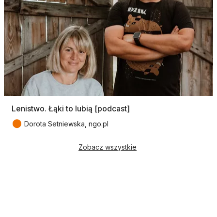
Lenistwo. Łąki to lubią [podcast]
●
Dorota Setniewska, ngo.pl
Zobacz wszystkie