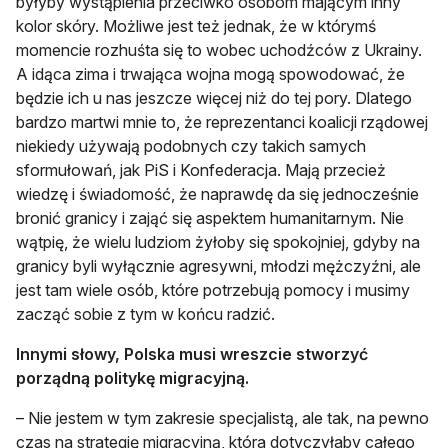
byłyby wystąpienia przeciwko osobom mającym inny
kolor skóry. Możliwe jest też jednak, że w którymś
momencie rozhuśta się to wobec uchodźców z Ukrainy.
A idąca zima i trwająca wojna mogą spowodować, że
będzie ich u nas jeszcze więcej niż do tej pory. Dlatego
bardzo martwi mnie to, że reprezentanci koalicji rządowej
niekiedy używają podobnych czy takich samych
sformułowań, jak PiS i Konfederacja. Mają przecież
wiedzę i świadomość, że naprawdę da się jednocześnie
bronić granicy i zająć się aspektem humanitarnym. Nie
wątpię, że wielu ludziom żyłoby się spokojniej, gdyby na
granicy byli wyłącznie agresywni, młodzi mężczyźni, ale
jest tam wiele osób, które potrzebują pomocy i musimy
zacząć sobie z tym w końcu radzić.
Innymi słowy, Polska musi wreszcie stworzyć
porządną politykę migracyjną.
– Nie jestem w tym zakresie specjalistą, ale tak, na pewno
czas na strategię migracyjną, która dotyczyłaby całego