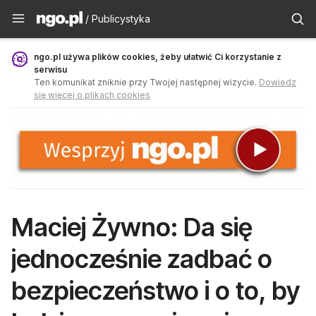
Publicystyka - ngo.pl
/ Publicystyka
ngo.pl używa plików cookies, żeby ułatwić Ci korzystanie z
serwisu
Ten komunikat zniknie przy Twojej następnej wizycie.
Dowiedz
się więcej o plikach cookies
Maciej Żywno: Da się
jednocześnie zadbać o
bezpieczeństwo i o to, by