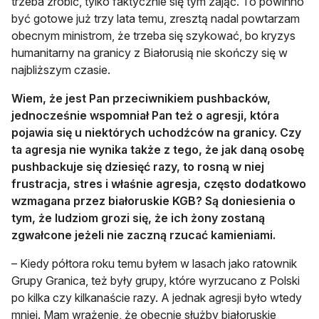
trzeba zrobić, tylko faktycznie się tym zająć. To powinno
być gotowe już trzy lata temu, zresztą nadal powtarzam
obecnym ministrom, że trzeba się szykować, bo kryzys
humanitarny na granicy z Białorusią nie skończy się w
najbliższym czasie.
Wiem, że jest Pan przeciwnikiem pushbacków,
jednocześnie wspomniał Pan też o agresji, która
pojawia się u niektórych uchodźców na granicy. Czy
ta agresja nie wynika także z tego, że jak daną osobę
pushbackuje się dziesięć razy, to rosną w niej
frustracja, stres i właśnie agresja, często dodatkowo
wzmagana przez białoruskie KGB? Są doniesienia o
tym, że ludziom grozi się, że ich żony zostaną
zgwałcone jeżeli nie zaczną rzucać kamieniami.
– Kiedy półtora roku temu byłem w lasach jako ratownik
Grupy Granica, też były grupy, które wyrzucano z Polski
po kilka czy kilkanaście razy. A jednak agresji było wtedy
mniej. Mam wrażenie, że obecnie służby białoruskie