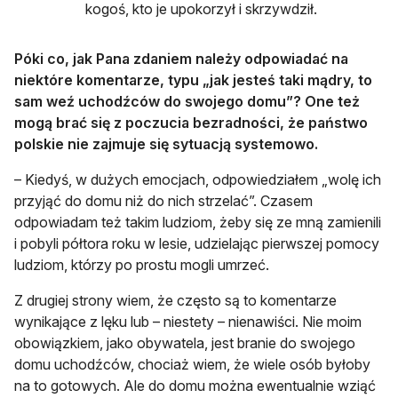
kogoś, kto je upokorzył i skrzywdził.
Póki co, jak Pana zdaniem należy odpowiadać na
niektóre komentarze, typu „jak jesteś taki mądry, to
sam weź uchodźców do swojego domu”? One też
mogą brać się z poczucia bezradności, że państwo
polskie nie zajmuje się sytuacją systemowo.
– Kiedyś, w dużych emocjach, odpowiedziałem „wolę ich
przyjąć do domu niż do nich strzelać”. Czasem
odpowiadam też takim ludziom, żeby się ze mną zamienili
i pobyli półtora roku w lesie, udzielając pierwszej pomocy
ludziom, którzy po prostu mogli umrzeć.
Z drugiej strony wiem, że często są to komentarze
wynikające z lęku lub – niestety – nienawiści. Nie moim
obowiązkiem, jako obywatela, jest branie do swojego
domu uchodźców, chociaż wiem, że wiele osób byłoby
na to gotowych. Ale do domu można ewentualnie wziąć