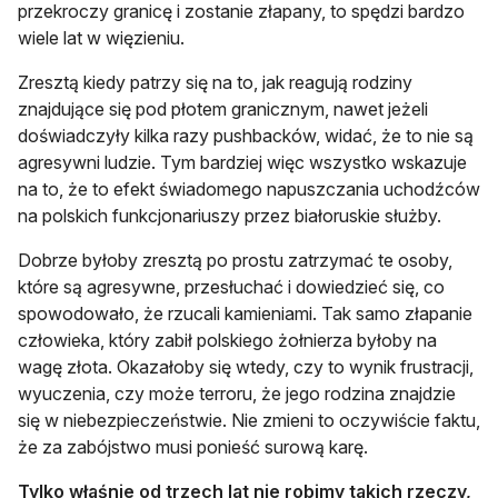
przekroczy granicę i zostanie złapany, to spędzi bardzo
wiele lat w więzieniu.
Zresztą kiedy patrzy się na to, jak reagują rodziny
znajdujące się pod płotem granicznym, nawet jeżeli
doświadczyły kilka razy pushbacków, widać, że to nie są
agresywni ludzie. Tym bardziej więc wszystko wskazuje
na to, że to efekt świadomego napuszczania uchodźców
na polskich funkcjonariuszy przez białoruskie służby.
Dobrze byłoby zresztą po prostu zatrzymać te osoby,
które są agresywne, przesłuchać i dowiedzieć się, co
spowodowało, że rzucali kamieniami. Tak samo złapanie
człowieka, który zabił polskiego żołnierza byłoby na
wagę złota. Okazałoby się wtedy, czy to wynik frustracji,
wyuczenia, czy może terroru, że jego rodzina znajdzie
się w niebezpieczeństwie. Nie zmieni to oczywiście faktu,
że za zabójstwo musi ponieść surową karę.
Tylko właśnie od trzech lat nie robimy takich rzeczy,