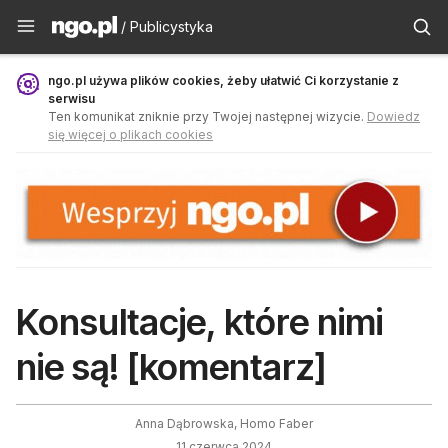
Publicystyka - ngo.pl
/ Publicystyka
ngo.pl używa plików cookies, żeby ułatwić Ci korzystanie z
serwisu
Ten komunikat zniknie przy Twojej następnej wizycie.
Dowiedz
się więcej o plikach cookies
Konsultacje, które nimi
nie są! [komentarz]
Anna Dąbrowska, Homo Faber
11 czerwca 2024