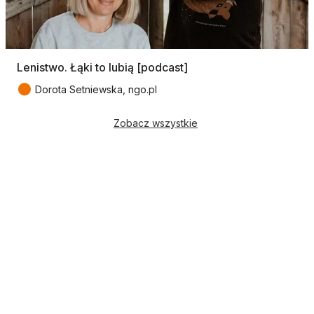
Lenistwo. Łąki to lubią [podcast]
●
Dorota Setniewska, ngo.pl
Zobacz wszystkie