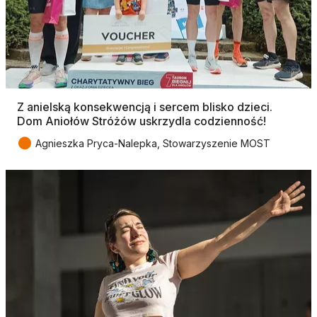
Z anielską konsekwencją i sercem blisko dzieci.
Dom Aniołów Stróżów uskrzydla codzienność!
●
Agnieszka Pryca-Nalepka, Stowarzyszenie MOST