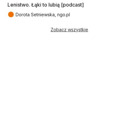
Lenistwo. Łąki to lubią [podcast]
●
Dorota Setniewska, ngo.pl
Zobacz wszystkie