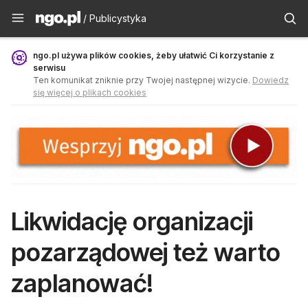
Publicystyka - ngo.pl
/ Publicystyka
ngo.pl używa plików cookies, żeby ułatwić Ci korzystanie z
serwisu
Ten komunikat zniknie przy Twojej następnej wizycie.
Dowiedz
się więcej o plikach cookies
Likwidację organizacji
pozarządowej też warto
zaplanować!