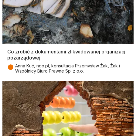
Co zrobić z dokumentami zlikwidowanej organizacji
pozarządowej
●
Anna Kuć, ngo.pl, konsultacja Przemysław Żak, Żak i
Wspólnicy Biuro Prawne Sp. z o.o.