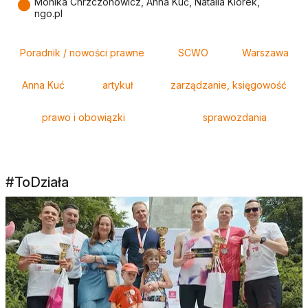
●
Monika Chrzczonowicz, Anna Kuć, Natalia Klorek,
ngo.pl
Tagi
Poradnik / nowości prawne
SCWO
Warszawa
Anna Kuć
artykuł
zarządzanie, księgowość
prawo i obowiązki
sprawozdania
#ToDziała