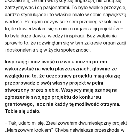
okazało się, że tam wszyscy się angażują, nie chcą się
zatrzymywać i są pasjonatami. To było wielkie przeżycie,
bardzo stymulujące i to właśnie miało w sobie największą
wartość. Pomijam oczywiście sam przebieg szkolenia i
to, ile dowiedziałam się na nim o organizacji projektów –
to była duża dawka wiedzy i inspiracji. Bez wątpienia
sprawiło to, że rozwinęłam się w tym zakresie organizacji
i doskonalenia się w życiu społeczności.
Inspirację i możliwość rozwoju można potem
wykorzystać na wielu płaszczyznach, głównie ze
względu na to, że uczestnicy projektu mają okazję
przeprowadzić swój własny projekt w pełni
stworzony przez siebie. Wszyscy mają szansę na
zgłoszenie swojego projektu do konkursu
grantowego, lecz nie każdy tę możliwość otrzyma.
Tobie się udało.
– Tak, udało mi się. Zrealizowałam dwumiesięczny projekt
„Marszowym krokiem”. Chyba największą przeszkodą w