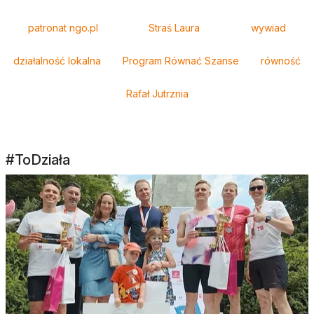
Tagi
patronat ngo.pl
Straś Laura
wywiad
działalność lokalna
Program Równać Szanse
równość
Rafał Jutrznia
#ToDziała