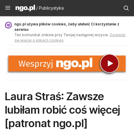
Publicystyka - ngo.pl
/ Publicystyka
ngo.pl używa plików cookies, żeby ułatwić Ci korzystanie z
serwisu
Ten komunikat zniknie przy Twojej następnej wizycie.
Dowiedz
się więcej o plikach cookies
Laura Straś: Zawsze
lubiłam robić coś więcej
[patronat ngo.pl]