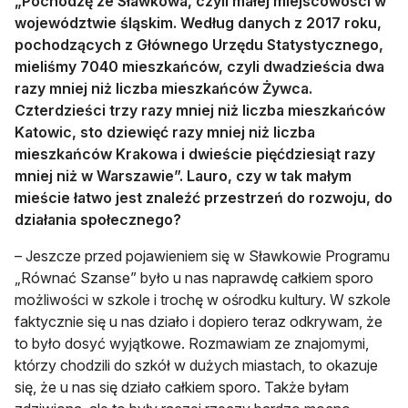
„Pochodzę ze Sławkowa, czyli małej miejscowości w
województwie śląskim. Według danych z 2017 roku,
pochodzących z Głównego Urzędu Statystycznego,
mieliśmy 7040 mieszkańców, czyli dwadzieścia dwa
razy mniej niż liczba mieszkańców Żywca.
Czterdzieści trzy razy mniej niż liczba mieszkańców
Katowic, sto dziewięć razy mniej niż liczba
mieszkańców Krakowa i dwieście pięćdziesiąt razy
mniej niż w Warszawie”. Lauro, czy w tak małym
mieście łatwo jest znaleźć przestrzeń do rozwoju, do
działania społecznego?
– Jeszcze przed pojawieniem się w Sławkowie Programu
„Równać Szanse” było u nas naprawdę całkiem sporo
możliwości w szkole i trochę w ośrodku kultury. W szkole
faktycznie się u nas działo i dopiero teraz odkrywam, że
to było dosyć wyjątkowe. Rozmawiam ze znajomymi,
którzy chodzili do szkół w dużych miastach, to okazuje
się, że u nas się działo całkiem sporo. Także byłam