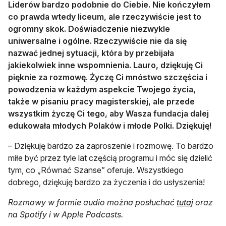
Liderów bardzo podobnie do Ciebie. Nie kończyłem
co prawda wtedy liceum, ale rzeczywiście jest to
ogromny skok. Doświadczenie niezwykle
uniwersalne i ogólne. Rzeczywiście nie da się
nazwać jednej sytuacji, która by przebijała
jakiekolwiek inne wspomnienia. Lauro, dziękuję Ci
pięknie za rozmowę. Życzę Ci mnóstwo szczęścia i
powodzenia w każdym aspekcie Twojego życia,
także w pisaniu pracy magisterskiej, ale przede
wszystkim życzę Ci tego, aby Wasza fundacja dalej
edukowała młodych Polaków i młode Polki. Dziękuję!
– Dziękuję bardzo za zaproszenie i rozmowę. To bardzo
miłe być przez tyle lat częścią programu i móc się dzielić
tym, co „Równać Szanse” oferuje. Wszystkiego
dobrego, dziękuję bardzo za życzenia i do usłyszenia!
otwiera s
Rozmowy w formie audio można posłuchać
tutaj
oraz
na Spotify i w Apple Podcasts.