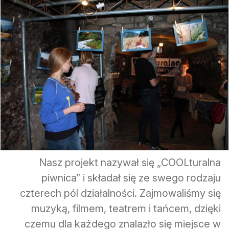
Nasz projekt nazywał się „COOLturalna
piwnica” i składał się ze swego rodzaju
czterech pól działalności. Zajmowaliśmy się
muzyką, filmem, teatrem i tańcem, dzięki
czemu dla każdego znalazło się miejsce w