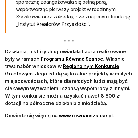
społeczną zaangażowała się pełną parą,
współtworząc pierwszy projekt w rodzinnym
Sławkowie oraz zakładając ze znajomymi fundację
otwiera się w nowej ka
„
Instytut Kreatorów Przyszłości
”.
Działania, o których opowiadała Laura realizowane
otwiera się w n
były w ramach
Programu Równać Szanse
. Właśnie
trwa nabór wniosków w
Regionalnym Konkursie
otwiera się w nowej karcie
Grantowym
. Jego istotą są lokalne projekty w małych
miejscowościach, które dla młodych ludzi mają być
ciekawym wyzwaniem i szansą współpracy z innymi.
W tym konkursie można uzyskać nawet 8 500 zł
dotacji na półroczne działania z młodzieżą.
otwiera się
Dowiedz się więcej na
www.rownacszanse.pl
.