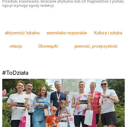
Przedruk, kopiowanie, skracanie artykułów (lub ich fragmentów) z portalu
ngo.pl wymaga zgody redakcji.
Tagi
aktywność lokalna
warmińsko-mazurskie
Kultura i sztuka
relacja
Obowiązki
jawność, przejrzystość
#ToDziała