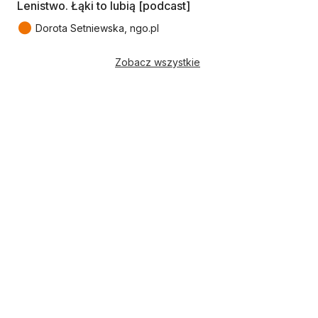
Lenistwo. Łąki to lubią [podcast]
●
Dorota Setniewska, ngo.pl
Zobacz wszystkie