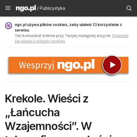
Publicystyka - ngo.pl
/ Publicystyka
ngo.pl używa plików cookies, żeby ułatwić Ci korzystanie z
serwisu
Ten komunikat zniknie przy Twojej następnej wizycie.
Dowiedz
się więcej o plikach cookies
Krekole. Wieści z
„Łańcucha
Wzajemności”. W