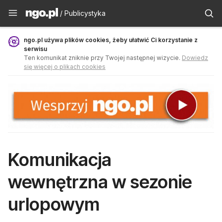
Publicystyka - ngo.pl
/ Publicystyka
ngo.pl używa plików cookies, żeby ułatwić Ci korzystanie z
serwisu
Ten komunikat zniknie przy Twojej następnej wizycie.
Dowiedz
się więcej o plikach cookies
Komunikacja
wewnętrzna w sezonie
urlopowym