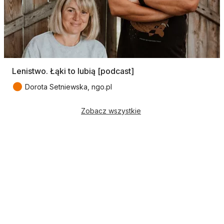
Lenistwo. Łąki to lubią [podcast]
●
Dorota Setniewska, ngo.pl
Zobacz wszystkie