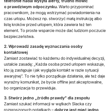
telefonie nadal wysyła alerty, trudno mówić
o prawdziwym odpoczynku.
Warto przypominać
pracownikom, że mogą wstrzymać powiadomienia na
czas urlopu. Możesz np. stworzyć małą instrukcję albo
listę kroków przed urlopem, która zawiera też ten
element. To proste wsparcie może dać ludziom poczucie
bezpieczeństwa.
2. Wprowadź zasadę wyznaczania osoby
kontaktowej
Zamiast zostawiać to każdemu do indywidualnej decyzji,
ustalcie zasadę: „Każda osoba przed urlopem wskazuje,
kto ją zastępuje i jak wygląda kontakt w razie sytuacji
awaryjnej”. To nie tylko porządkuje działania, ale też daje
wyraźny komunikat, że bycie offline jest akceptowalne,
bo organizacja to przewiduje.
3. Stwórz jedno „źródło prawdy” dla zespołu
Zamiast szukać informacji w wątkach Slacka czy
rozproszonych notatkach –
dobrze jest mieć jedno