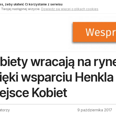
s, żeby ułatwić Ci korzystanie z serwisu
 Twojej następnej wizycie.
Dowiedz się więcej o plikach cookies
biety wracają na ryn
ięki wsparciu Henkla 
ejsce Kobiet
atorzy
9 października 2017