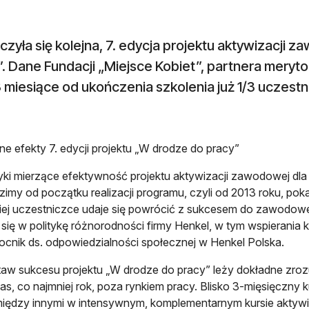
zyła się kolejna, 7. edycja projektu aktywizacji
. Dane Fundacji „Miejsce Kobiet”, partnera meryto
 miesiące od ukończenia szkolenia już 1/3 uczestni
e efekty 7. edycji projektu „W drodze do pracy”
yki mierzące efektywność projektu aktywizacji zawodowej dla 
imy od początku realizacji programu, czyli od 2013 roku, po
iej uczestniczce udaje się powrócić z sukcesem do zawodowe
 się w politykę różnorodności firmy Henkel, w tym wspierania k
cnik ds. odpowiedzialności społecznej w Henkel Polska.
aw sukcesu projektu „W drodze do pracy” leży dokładne zroz
zas, co najmniej rok, poza rynkiem pracy. Blisko 3-mięsięczny k
między innymi w intensywnym, komplementarnym kursie aktyw