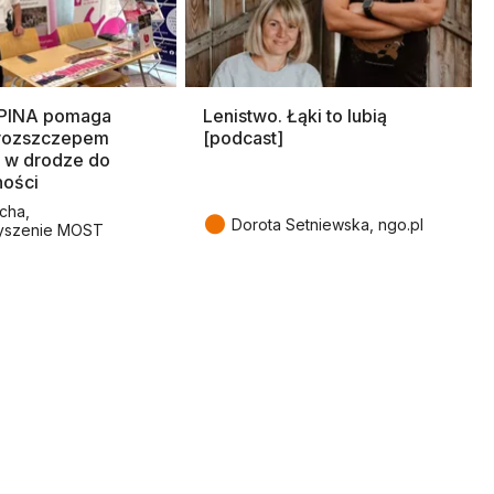
SPINA pomaga
Lenistwo. Łąki to lubią
rozszczepem
[podcast]
 w drodze do
ności
cha,
●
Dorota Setniewska, ngo.pl
yszenie MOST