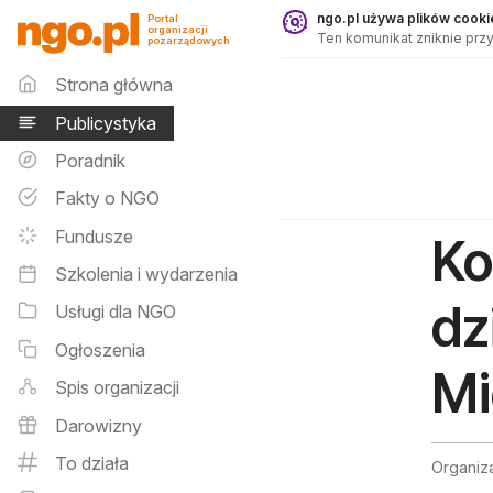
Publicystyka - ngo.pl
ngo.pl używa plików cookie
Portal
organizacji
Ten komunikat zniknie przy
pozarządowych
Menu główne
Strona główna
Publicystyka
Poradnik
Fakty o NGO
Fundusze
Ko
Szkolenia i wydarzenia
dz
Usługi dla NGO
Ogłoszenia
Mi
Spis organizacji
Darowizny
To działa
Organiz