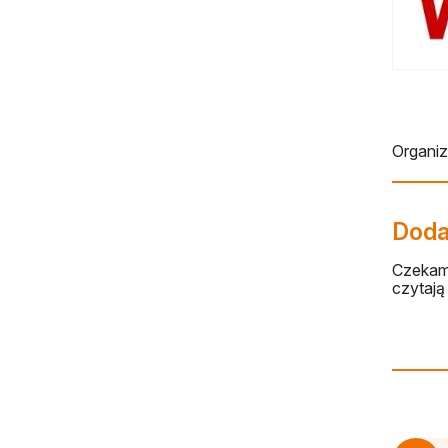
Organi
Dodaj
Czekamy
czytają 