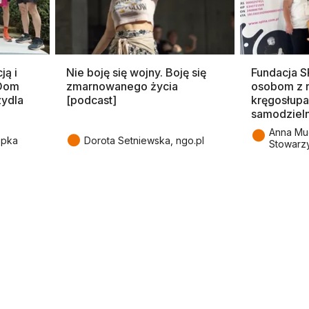
ją i
Nie boję się wojny. Boję się
Fundacja 
 Dom
zmarnowanego życia
osobom z 
zydla
[podcast]
kręgosłupa
samodziel
●
Anna Mu
●
epka
Dorota Setniewska, ngo.pl
Stowarz