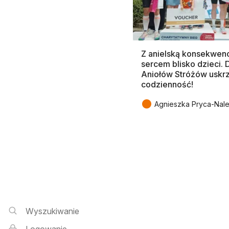
Z anielską konsekwenc
sercem blisko dzieci.
Aniołów Stróżów uskr
codzienność!
●
Agnieszka Pryca-Nal
Wyszukiwarka i logowanie
Wyszukiwanie
Logowanie