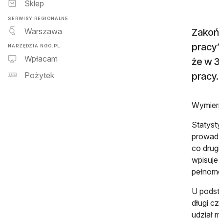
Sklep
SERWISY REGIONALNE
Warszawa
Zakońc
pracy”
NARZĘDZIA NGO.PL
Wpłacam
że w 3
pracy.
Pożytek
Wymiern
Statyst
prowadz
co drug
wpisuje
pełnomo
U podst
długi c
udział 