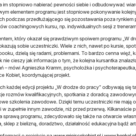
 im stopniowo nabierać pewności siebie i odbudowywać wiar
ym elementem programu jest stopniowe pokonywanie kolejny
ch podczas przedłużającego się pozostawania poza rynkiem pr
ów coachingowych kursu, np. indywidualnych sesji z treneram
ntem, który okazał się prawdziwym spoiwem programu „W dro
 okazują sobie uczestniczki. Wiele z nich, nawet po kursie, spo
ooku, dzielą się radami, problemami. To bardzo cenna więź, ka
ak nie cieszy jak informacja o tym, że kolejna kursantka znala
ań – mówi Agnieszka Kramm, psycholożka i psychoterapeutka,
ce Kobiet, koordynującej projekt.
h każdej edycji projektu „W drodze do pracy” odbywają się ta
je rozmów kwalifikacyjnych, spotkania z doradcą zawodowym,
owe szkolenia zawodowe. Dzięki temu uczestniczki nie mają 
 w zupełnie innym zawodzie, niż przed przerwą. Kilkanaście p
a sprawą programu, zdecydowało się także na otwarcie własnej 
a, sklep z bielizną, doradztwo, działalność edukacyjna bądź ar
informacji o projekcie na
www.miejscekobiet.pl
i
www.henkel.pl