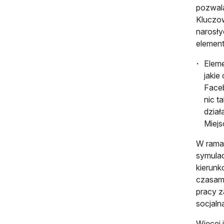
pozwala
Kluczow
narosły
element
Eleme
jakie
Faceb
nic t
dział
Miejs
W ramac
symulac
kierunk
czasami
pracy z
socjaln
Więcej 