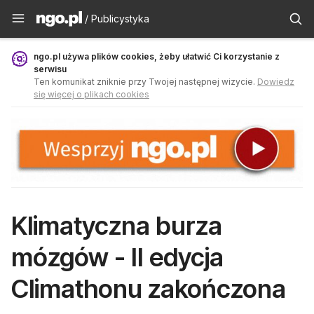
Publicystyka - ngo.pl
/ Publicystyka
ngo.pl używa plików cookies, żeby ułatwić Ci korzystanie z
serwisu
Ten komunikat zniknie przy Twojej następnej wizycie.
Dowiedz
się więcej o plikach cookies
Klimatyczna burza
mózgów - II edycja
Climathonu zakończona