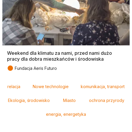
Weekend dla klimatu za nami, przed nami dużo
pracy dla dobra mieszkańców i środowiska
●
Fundacja Aeris Futuro
Tagi
relacja
Nowe technologie
komunikacja, transport
Ekologia, środowisko
Miasto
ochrona przyrody
energia, energetyka