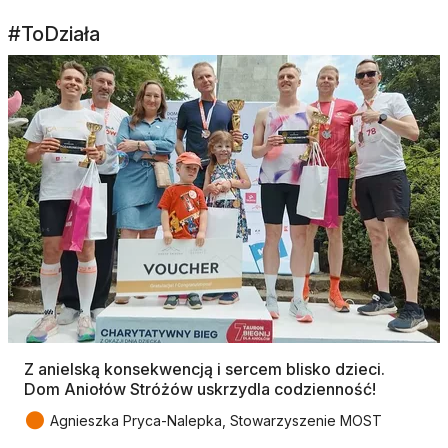
#ToDziała
Z anielską konsekwencją i sercem blisko dzieci.
Dom Aniołów Stróżów uskrzydla codzienność!
●
Agnieszka Pryca-Nalepka, Stowarzyszenie MOST