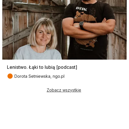
Lenistwo. Łąki to lubią [podcast]
●
Dorota Setniewska, ngo.pl
Zobacz wszystkie