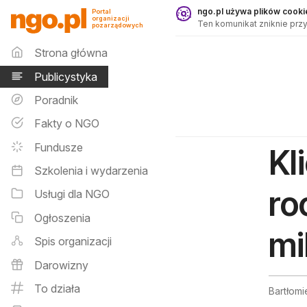
Publicystyka - ngo.pl
ngo.pl używa plików cookie
Portal
organizacji
Ten komunikat zniknie przy
pozarządowych
Menu główne
Strona główna
Publicystyka
Poradnik
Fakty o NGO
Fundusze
Kl
Szkolenia i wydarzenia
ro
Usługi dla NGO
Ogłoszenia
mi
Spis organizacji
Darowizny
To działa
Bartłomi