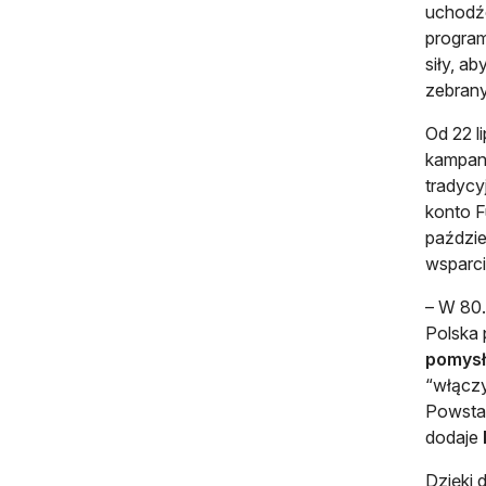
uchodźc
program
siły, a
zebran
Od 22 l
kampani
tradycy
konto F
paździe
wsparci
– W 80.
Polska
pomysł
“włączy
Powstan
dodaje
Dzięki 