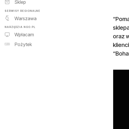
Sklep
SERWISY REGIONALNE
Warszawa
“Pomag
sklep
NARZĘDZIA NGO.PL
Wpłacam
oraz 
klienc
Pożytek
“Bohat