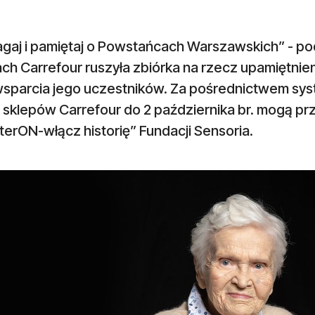
aj i pamiętaj o Powstańcach Warszawskich” - pod 
ach Carrefour ruszyła zbiórka na rzecz upamiętni
wsparcia jego uczestników. Za pośrednictwem sy
i sklepów Carrefour do 2 października br. mogą p
erON-włącz historię” Fundacji Sensoria.