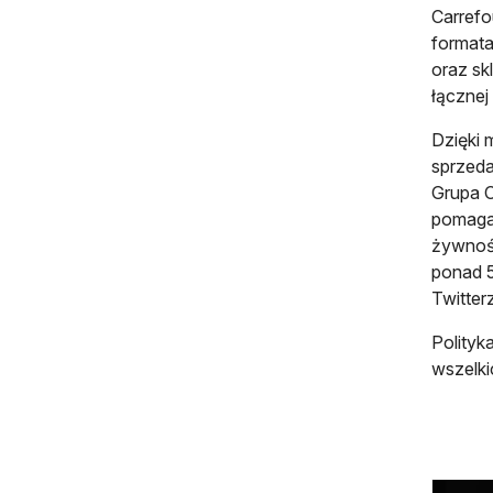
Carrefo
formata
oraz sk
łącznej
Dzięki 
sprzeda
Grupa C
pomagaj
żywność
ponad 5
Twitter
Polityk
wszelki