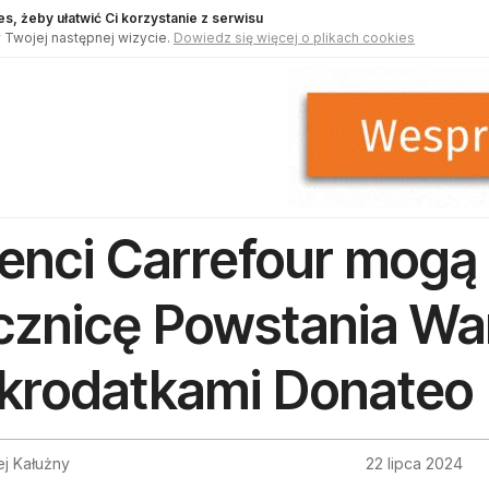
s, żeby ułatwić Ci korzystanie z serwisu
 Twojej następnej wizycie.
Dowiedz się więcej o plikach cookies
ienci Carrefour mogą
cznicę Powstania W
krodatkami Donateo
ej Kałużny
22 lipca 2024