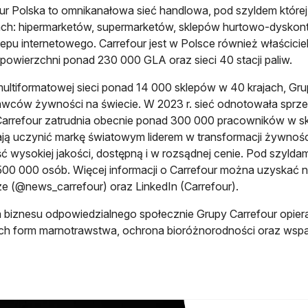
ur Polska to omnikanałowa sieć handlowa, pod szyldem które
ch: hipermarketów, supermarketów, sklepów hurtowo-dyskont
lepu internetowego. Carrefour jest w Polsce również właścici
 powierzchni ponad 230 000 GLA oraz sieci 40 stacji paliw.
multiformatowej sieci ponad 14 000 sklepów w 40 krajach, Gr
wców żywności na świecie. W 2023 r. sieć odnotowała sprzeda
arrefour zatrudnia obecnie ponad 300 000 pracowników w sk
ą uczynić markę światowym liderem w transformacji żywności
 wysokiej jakości, dostępną i w rozsądnej cenie. Pod szyldam
00 000 osób. Więcej informacji o Carrefour można uzyskać n
ze (@news_carrefour) oraz LinkedIn (Carrefour).
a biznesu odpowiedzialnego społecznie Grupy Carrefour opiera 
ch form marnotrawstwa, ochrona bioróżnorodności oraz wsparc