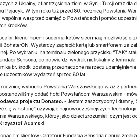
zych z Ukrainy, ofiar trzęsienia ziemi w Syrii i Turcji oraz dl
u Pajacyk. W tym roku tuż przed 80. rocznicą Powstania Wars
by wspólnie wesprzeć pamięć o Powstańcach i pomóc uczest
ych środków.
ipca br. klienci hiper- i supermarketów sieci mają możliwość p
i BohaterON. Wystarczy zapłacić kartą lub smartfonem za zak
jnej. Po wybraniu na terminalu zielonego przycisku “TAK” sta
undacji Sensoria, co potwierdzi wydruk niefiskalny z terminala
rnika br. środki zostaną przeznaczone na rzecz upamiętnien
e uczestników wydarzeń sprzed 80 lat.
 rocznicę wybuchu Powstania Warszawskiego wraz z partnera
 postanowiliśmy oddać hołd Powstańcom Warszawskim - mów
odawca projektu Donateo.
- Jestem zaszczycony i dumny, 
ć się w historię” używając najnowocześniejszych technolog
ia Warszawskiego, którzy jako dzieci zrozumieli, czym jest o
Krzysztof Adamski.
donacjom klientów Carrefour Fundacja Sensoria planuje zrealiz