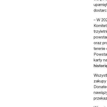
upamięt
dostarc
– W 202
Komite
trzylet
powstan
oraz pr
terenie
Powstań
karty na
historię
Wszystk
zakupy 
Donateo
nawiązy
przekaz