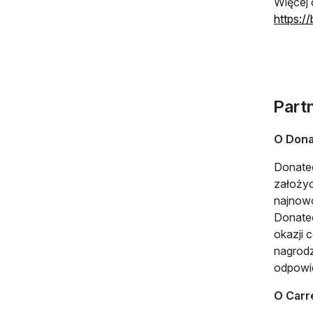
Więcej 
https:/
Partn
O Dona
Donateo
założyc
najnowo
Donateo
okazji 
nagrod
odpowie
O Carr