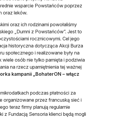
pośrednie wsparcie Powstańców poprzez
h oraz leków.
kimi oraz ich rodzinami powołaliśmy
kiego „Dumni z Powstańców”. Jest to
oczystościami rocznicowymi. Cel jego
cja historyczna dotycząca Akcji Burza
ru społecznego i realizowane były na
k wiele osób nie tylko pamięta i podziwia
nia na rzecz upamiętnienia tej ważnej
torka kampanii „BohaterON – włącz
 w mikrodatkach podczas płatności za
e organizowane przez francuską sieć i
o teraz firmy planują regularnie
 z Fundacją Sensoria klienci będą mogli