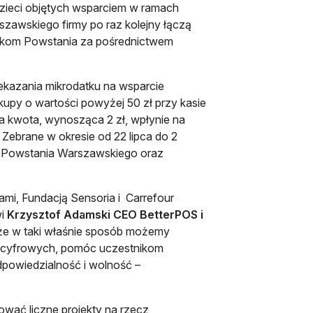
a dzieci objętych wsparciem w ramach
zawskiego firmy po raz kolejny łączą
nikom Powstania za pośrednictwem
rzekazania mikrodatku na wsparcie
upy o wartości powyżej 50 zł przy kasie
ła kwota, wynosząca 2 zł, wpłynie na
. Zebrane w okresie od 22 lipca do 2
ia Powstania Warszawskiego oraz
mi, Fundacją Sensoria i Carrefour
i
Krzysztof Adamski CEO BetterPOS i
że w taki właśnie sposób możemy
ii cyfrowych, pomóc uczestnikom
dpowiedzialność i wolność –
ować liczne projekty na rzecz