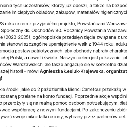
nienia tych uczestników, którzy już odeszli, a także na bez
zanie im ciepłych obiadów, zakupów, materiałów higienicznyc
3 roku razem z przyjaciółmi projektu, Powstańcami Warszaws
t Społeczny ds. Obchodów 80. Rocznicy Powstania Warszaws
nie (2023-2025), ogólnopolskie przedsięwzięcie związane z ur
ia stanowi szczególne upamiętnienie walk z 1944 roku, eduka
omocja postaw patriotycznych, aby obchody nabrały charakte
 całej Polski, a nawet i świata. Naszym celem jest pokazanie, ja
ców Warszawskich, ale także angażuje się w konkretne działa
szej historii – mówi
Agnieszka Łesiuk-Krajewska, organiza
!
ie środki, jakie do 2 października klienci Carrefour przekażą
zostaną przelane na konto fundacji. Poprzednie akcje wspólni
 przełożyły się na realną pomoc osobom potrzebującym, dlateg
wać współpracę z nowymi fundacjami. Po zakończeniu zbiórki
ywać swoje mikrodatki na inny, wybrany przez partnerów cel.