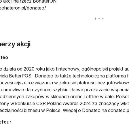
o akcji na rzecz BohaterON:
otwiera się w nowej karcie
/bohateron.pl/donateo/
erzy akcji
teo
 działa od 2020 roku jako fintechowy, ogólnopolski projekt 
iela BetterPOS. Donateo to także technologiczna platforma 
cześniejsze rozwiązania w zakresie płatności bezgotówkow
 umożliwia darczyńcom szybkie i łatwe przekazanie wsparcia 
codziennych zakupów w sklepach online i offline w całej Pols
zony w konkursie CSR Poland Awards 2024 za znaczący wkła
dzialności biznesu w Polsce. Więcej o Donateo na donateo.p
efour