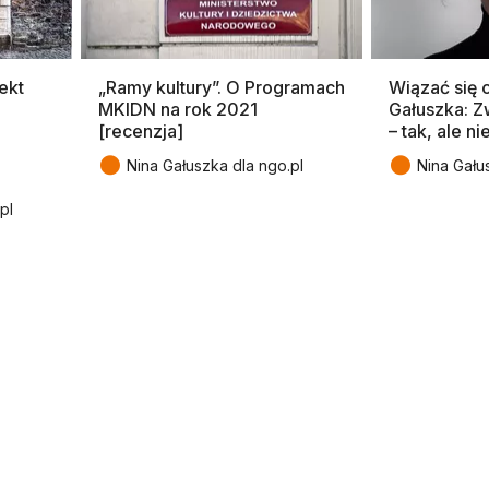
ekt
„Ramy kultury”. O Programach
Wiązać się 
MKIDN na rok 2021
Gałuszka: 
[recenzja]
– tak, ale n
●
●
Nina Gałuszka dla ngo.pl
Nina Gału
pl