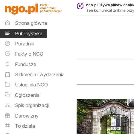
Publicystyka - ngo.pl
ngo.pl używa plików cookie
Portal
organizacji
Ten komunikat zniknie przy
pozarządowych
Menu główne
Strona główna
Publicystyka
Poradnik
Fakty o NGO
Fundusze
Szkolenia i wydarzenia
Usługi dla NGO
Ogłoszenia
Spis organizacji
Darowizny
To działa