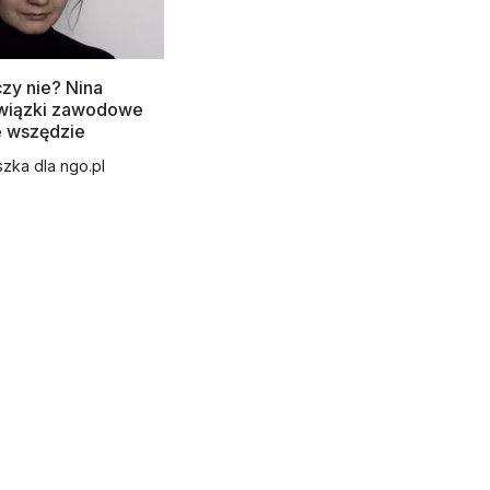
czy nie? Nina
Związki zawodowe
ie wszędzie
szka dla ngo.pl