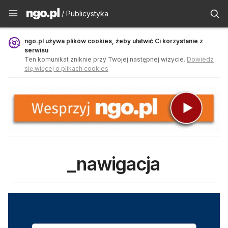
Publicystyka - ngo.pl
/ Publicystyka
ngo.pl używa plików cookies, żeby ułatwić Ci korzystanie z
serwisu
Ten komunikat zniknie przy Twojej następnej wizycie.
Dowiedz
się więcej o plikach cookies
_nawigacja