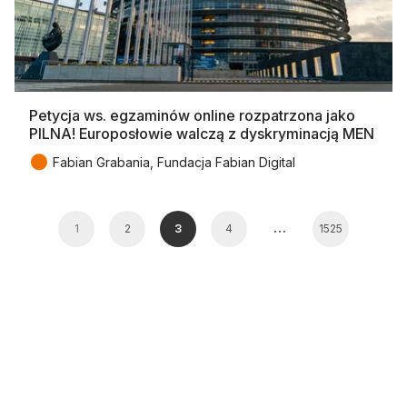
Petycja ws. egzaminów online rozpatrzona jako
PILNA! Europosłowie walczą z dyskryminacją MEN
●
Fabian Grabania, Fundacja Fabian Digital
…
1
2
3
4
1525