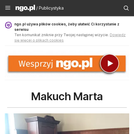
Publicystyka - ngo.pl
/ Publicystyka
ngo.pl używa plików cookies, żeby ułatwić Ci korzystanie z
serwisu
Ten komunikat zniknie przy Twojej następnej wizycie.
Dowiedz
się więcej o plikach cookies
Makuch Marta