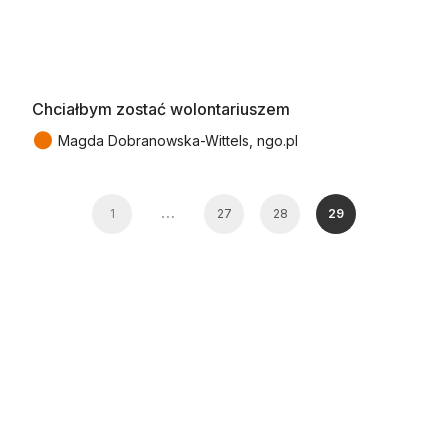
Chciałbym zostać wolontariuszem
●
Magda Dobranowska-Wittels, ngo.pl
…
1
27
28
29