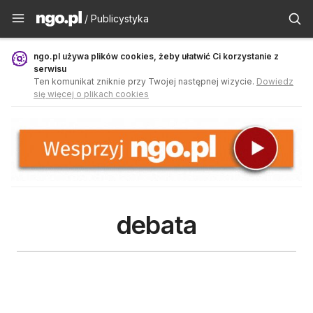
Publicystyka - ngo.pl
/ Publicystyka
ngo.pl używa plików cookies, żeby ułatwić Ci korzystanie z
serwisu
Ten komunikat zniknie przy Twojej następnej wizycie.
Dowiedz
się więcej o plikach cookies
debata