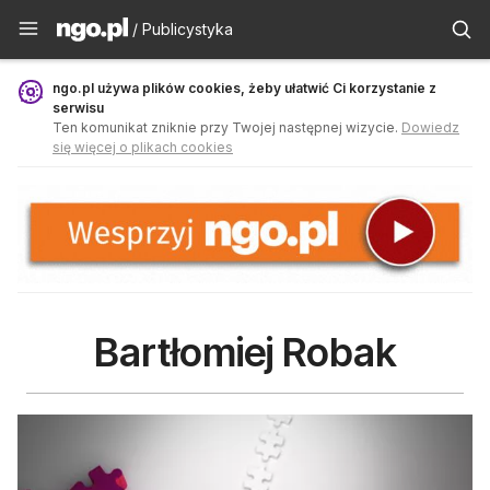
Publicystyka - ngo.pl
/ Publicystyka
ngo.pl używa plików cookies, żeby ułatwić Ci korzystanie z
serwisu
Ten komunikat zniknie przy Twojej następnej wizycie.
Dowiedz
się więcej o plikach cookies
Bartłomiej Robak