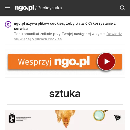
Publicystyka - ngo.pl
/ Publicystyka
ngo.pl używa plików cookies, żeby ułatwić Ci korzystanie z
serwisu
Ten komunikat zniknie przy Twojej następnej wizycie.
Dowiedz
się więcej o plikach cookies
sztuka