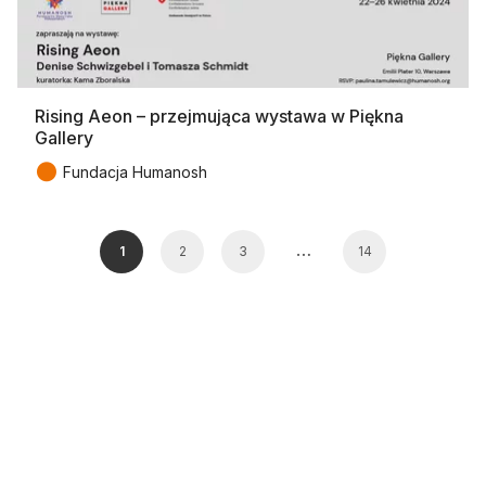
Rising Aeon – przejmująca wystawa w Piękna
Gallery
●
Fundacja Humanosh
…
1
2
3
14