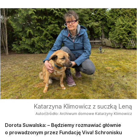
Katarzyna Klimowicz z suczką Leną
Autor/źródło: Archiwum domowe Katarzyny Klimowicz
Dorota Suwalska: – Będziemy rozmawiać głównie
o prowadzonym przez Fundację Viva! Schronisku