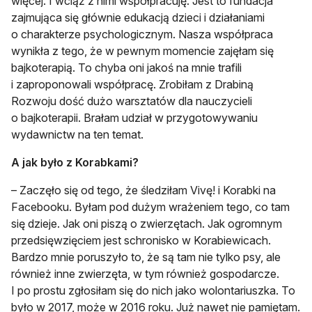
więcej. I wciąż z nimi współpracuję. Jest to fundacja
zajmująca się głównie edukacją dzieci i działaniami
o charakterze psychologicznym. Nasza współpraca
wynikła z tego, że w pewnym momencie zajęłam się
bajkoterapią. To chyba oni jakoś na mnie trafili
i zaproponowali współpracę. Zrobiłam z Drabiną
Rozwoju dość dużo warsztatów dla nauczycieli
o bajkoterapii. Brałam udział w przygotowywaniu
wydawnictw na ten temat.
A jak było z Korabkami?
– Zaczęło się od tego, że śledziłam Vivę! i Korabki na
Facebooku. Byłam pod dużym wrażeniem tego, co tam
się dzieje. Jak oni piszą o zwierzętach. Jak ogromnym
przedsięwzięciem jest schronisko w Korabiewicach.
Bardzo mnie poruszyło to, że są tam nie tylko psy, ale
również inne zwierzęta, w tym również gospodarcze.
I po prostu zgłosiłam się do nich jako wolontariuszka. To
było w 2017, może w 2016 roku. Już nawet nie pamiętam.