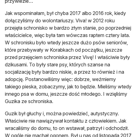
przywiezie…
Jak wspominałam, był chyba 2017 albo 2016 rok, kiedy
dołączyliśmy do wolontariuszy. Viva! w 2012 roku
przejęła schronisko w bardzo złym stanie, po poprzedniej
właścicielce, więc była tam wówczas raptem cztery lata.
W schronisku było wtedy jeszcze dużo psów seniorów,
które przebywały w Korabkach od początku, jeszcze
przed przejęciem schroniska przez Vivę! I właściwie były
dzikusami. To były stare psy, których szanse na
socjalizację były bardzo niskie, a przez to również i na
adopcję. Postanowiliśmy więc: dobrze, weźmiemy
takiego pieska, zobaczymy, jak to będzie. Mieliśmy wtedy
innego psa w domu, jeszcze dość młodego. I wzięliśmy
Guzika ze schroniska.
Guzik był głuchy i, można powiedzieć, autystyczny.
Właściwie nie nawiązywał kontaktu z człowiekiem. Jak
wracaliśmy do domu, to on wstawał, patrzył i odchodził.
W ogóle nie machał ogonem. Był u nas od listopada 2017