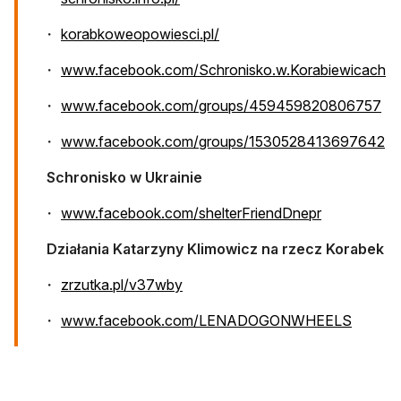
otwiera się w nowej karcie
korabkoweopowiesci.pl/
ot
www.facebook.com/Schronisko.w.Korabiewicach
otw
www.facebook.com/groups/459459820806757
ot
www.facebook.com/groups/1530528413697642
Schronisko w Ukrainie
otwiera się 
www.facebook.com/shelterFriendDnepr
Działania Katarzyny Klimowicz na rzecz Korabek
otwiera się w nowej karcie
zrzutka.pl/v37wby
otwiera
www.facebook.com/LENADOGONWHEELS