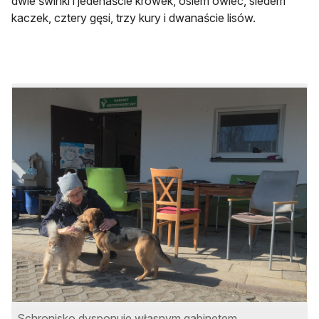
dwie świnki i jedenaście krówek, osiem owiec, siedem
kaczek, cztery gęsi, trzy kury i dwanaście lisów.
Schronisko dysponuje własnym gabinetem