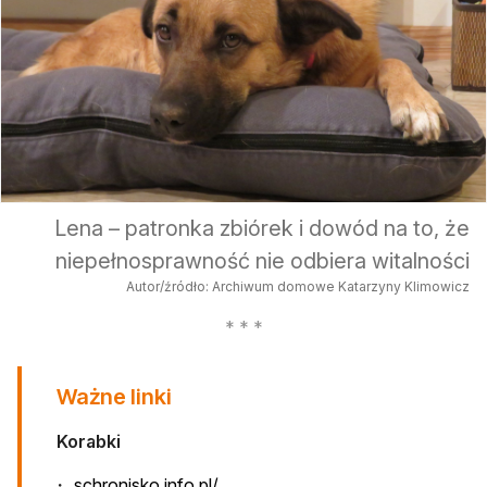
Lena – patronka zbiórek i dowód na to, że
niepełnosprawność nie odbiera witalności
Autor/źródło: Archiwum domowe Katarzyny Klimowicz
Ważne linki
Korabki
otwiera się w nowej karcie
schronisko.info.pl/