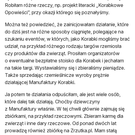
Robiłam różne rzeczy, np. projekt literacki „Korabkowe
Opowieści”, przy okazji którego się poznałyśmy.
Można też powiedzieć, że zainicjowałam działanie, które
do dziś jest na różne sposoby ciągnięte, polegające na
szukaniu eventów, w których, jako Korabki mogliśmy brać
udział, na przykład różnego rodzaju targów rzemiosła
czy produktów dla zwierząt. Prosiłam organizatorów
o ewentualne bezpłatne stoisko dla Korabek i jechałam
na takie targi. Wystawialiśmy się i zbieraliśmy pieniądze.
Także sprzedając rzemieślnicze wyroby prężnie
działającej Manufaktury Korabki.
Ja potem te działania odpuściłam, ale jest wiele osób,
które dalej tak działają. Choćby dziewczyny
z Manufaktury właśnie. W tej chwili głównie zajmuję się
zbiórkami, na przykład rzeczowymi. Zbieram karmę dla
zwierząt i inne dary rzeczowe. Od ponad dwóch lat
prowadzę również zbiórkę na Zrzutka.pl. Mam stałą