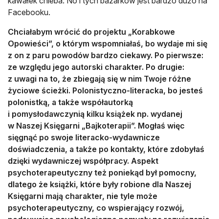
kawałek chleba. No i tych bazarków jest bardzo dużo na
Facebooku.
Chciałabym wrócić do projektu „Korabkowe
Opowieści”, o którym wspomniałaś, bo wydaje mi się
z on z paru powodów bardzo ciekawy. Po pierwsze:
ze względu jego autorski charakter. Po drugie:
z uwagi na to, że zbiegają się w nim Twoje różne
życiowe ścieżki. Polonistyczno-literacka, bo jesteś
polonistką, a także współautorką
i pomysłodawczynią kilku książek np. wydanej
w Naszej Księgarni „Bajkoterapii”. Mogłaś więc
sięgnąć po swoje literacko-wydawnicze
doświadczenia, a także po kontakty, które zdobyłaś
dzięki wydawniczej współpracy. Aspekt
psychoterapeutyczny też poniekąd był pomocny,
dlatego że książki, które były robione dla Naszej
Księgarni mają charakter, nie tyle może
psychoterapeutyczny, co wspierający rozwój,