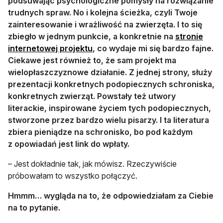
podsuwając psychologiczne pomysły na rozwiązanie
trudnych spraw. No i kolejna ścieżka, czyli Twoje
zainteresowanie i wrażliwość na zwierzęta. I to się
zbiegło w jednym punkcie, a konkretnie na
stronie
otwiera się w nowej karcie
internetowej projektu
, co wydaje mi się bardzo fajne.
Ciekawe jest również to, że sam projekt ma
wielopłaszczyznowe działanie. Z jednej strony, służy
prezentacji konkretnych podopiecznych schroniska,
konkretnych zwierząt. Powstały też utwory
literackie, inspirowane życiem tych podopiecznych,
stworzone przez bardzo wielu pisarzy. I ta literatura
zbiera pieniądze na schronisko, bo pod każdym
z opowiadań jest link do wpłaty.
– Jest dokładnie tak, jak mówisz. Rzeczywiście
próbowałam to wszystko połączyć.
Hmmm… wygląda na to, że odpowiedziałam za Ciebie
na to pytanie.