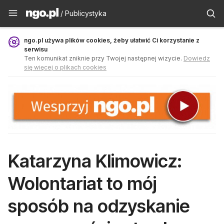
Publicystyka - ngo.pl
/ Publicystyka
ngo.pl używa plików cookies, żeby ułatwić Ci korzystanie z
serwisu
Ten komunikat zniknie przy Twojej następnej wizycie.
Dowiedz
się więcej o plikach cookies
Katarzyna Klimowicz:
Wolontariat to mój
sposób na odzyskanie