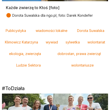
Każde zwierzę to Ktoś [foto]
●
Dorota Suwalska dla ngo.pl, foto: Darek Kondefer
Tagi
Publicystyka
wiadomości lokalne
Dorota Suwalska
Klimowicz Katarzyna
wywiad
sylwetka
wolontariat
ekologia, zwierzęta
dobrostan, prawa zwierząt
Ludzie Sektora
wolontariusze
#ToDziała