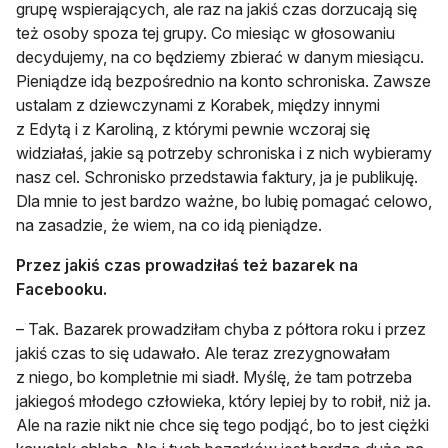
grupę wspierających, ale raz na jakiś czas dorzucają się
też osoby spoza tej grupy. Co miesiąc w głosowaniu
decydujemy, na co będziemy zbierać w danym miesiącu.
Pieniądze idą bezpośrednio na konto schroniska. Zawsze
ustalam z dziewczynami z Korabek, między innymi
z Edytą i z Karoliną, z którymi pewnie wczoraj się
widziałaś, jakie są potrzeby schroniska i z nich wybieramy
nasz cel. Schronisko przedstawia faktury, ja je publikuję.
Dla mnie to jest bardzo ważne, bo lubię pomagać celowo,
na zasadzie, że wiem, na co idą pieniądze.
Przez jakiś czas prowadziłaś też bazarek na
Facebooku.
– Tak. Bazarek prowadziłam chyba z półtora roku i przez
jakiś czas to się udawało. Ale teraz zrezygnowałam
z niego, bo kompletnie mi siadł. Myślę, że tam potrzeba
jakiegoś młodego człowieka, który lepiej by to robił, niż ja.
Ale na razie nikt nie chce się tego podjąć, bo to jest ciężki