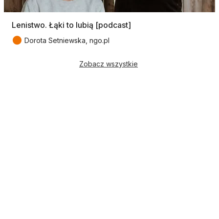
Lenistwo. Łąki to lubią [podcast]
●
Dorota Setniewska, ngo.pl
Zobacz wszystkie