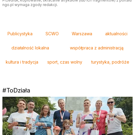
Przedruk, kopiowanie, skracanie artykułów (lub ich fragmentów) z portalu
ngo.pl wymaga zgody redakcji.
Tagi
Publicystyka
SCWO
Warszawa
aktualności
działalność lokalna
współpraca z administracją
kultura i tradycja
sport, czas wolny
turystyka, podróże
#ToDziała