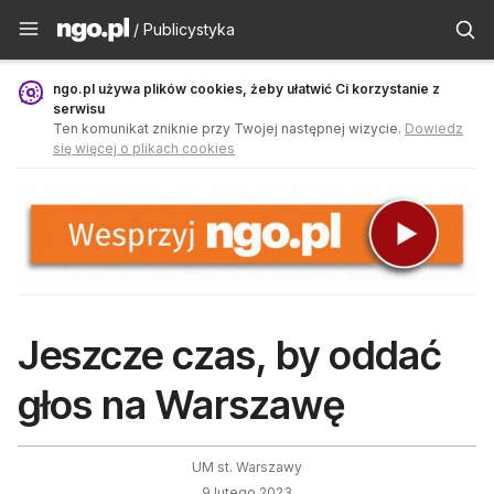
Publicystyka - ngo.pl
/ Publicystyka
ngo.pl używa plików cookies, żeby ułatwić Ci korzystanie z
serwisu
Ten komunikat zniknie przy Twojej następnej wizycie.
Dowiedz
się więcej o plikach cookies
Jeszcze czas, by oddać
głos na Warszawę
UM st. Warszawy
9 lutego 2023