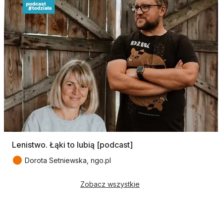
Lenistwo. Łąki to lubią [podcast]
●
Dorota Setniewska, ngo.pl
Zobacz wszystkie