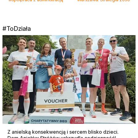
#ToDziała
Z anielską konsekwencją i sercem blisko dzieci.
Dom Aniołów Stróżów uskrzydla codzienność!