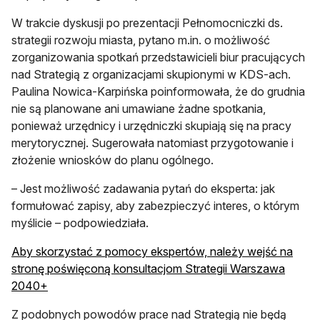
W trakcie dyskusji po prezentacji Pełnomocniczki ds.
strategii rozwoju miasta, pytano m.in. o możliwość
zorganizowania spotkań przedstawicieli biur pracujących
nad Strategią z organizacjami skupionymi w KDS-ach.
Paulina Nowica-Karpińska poinformowała, że do grudnia
nie są planowane ani umawiane żadne spotkania,
ponieważ urzędnicy i urzędniczki skupiają się na pracy
merytorycznej. Sugerowała natomiast przygotowanie i
złożenie wniosków do planu ogólnego.
– Jest możliwość zadawania pytań do eksperta: jak
formułować zapisy, aby zabezpieczyć interes, o którym
myślicie – podpowiedziała.
Aby skorzystać z pomocy ekspertów, należy wejść na
stronę poświęconą konsultacjom Strategii Warszawa
2040+
Z podobnych powodów prace nad Strategią nie będą