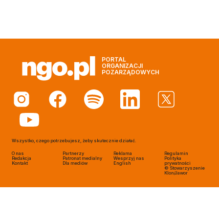
PORTAL
ORGANIZACJI
POZARZĄDOWYCH
Wszystko, czego potrzebujesz, żeby skutecznie działać.
O nas
Partnerzy
Reklama
Regulamin
Redakcja
Patronat medialny
Wesprzyj nas
Polityka
Kontakt
Dla mediów
English
prywatności
© Stowarzyszenie
Klon/Jawor