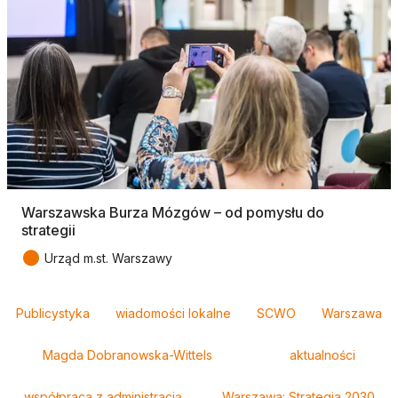
Warszawska Burza Mózgów – od pomysłu do
strategii
●
Urząd m.st. Warszawy
Tagi
Publicystyka
wiadomości lokalne
SCWO
Warszawa
Magda Dobranowska-Wittels
aktualności
współpraca z administracją
Warszawa: Strategia 2030