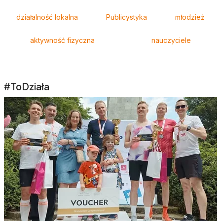
działalność lokalna
Publicystyka
młodzież
aktywność fizyczna
nauczyciele
#ToDziała