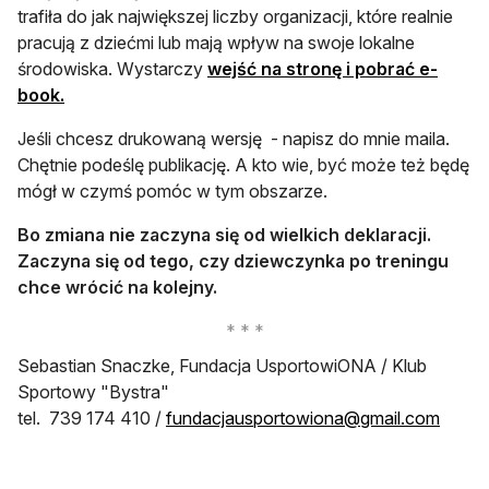
trafiła do jak największej liczby organizacji, które realnie
pracują z dziećmi lub mają wpływ na swoje lokalne
środowiska. Wystarczy
wejść na stronę i pobrać e-
otwiera się w nowej karcie
book.
Jeśli chcesz drukowaną wersję - napisz do mnie maila.
Chętnie podeślę publikację. A kto wie, być może też będę
mógł w czymś pomóc w tym obszarze.
Bo zmiana nie zaczyna się od wielkich deklaracji.
Zaczyna się od tego, czy dziewczynka po treningu
chce wrócić na kolejny.
Sebastian Snaczke, Fundacja UsportowiONA / Klub
Sportowy "Bystra"
otwier
tel. 739 174 410 /
fundacjausportowiona@gmail.com