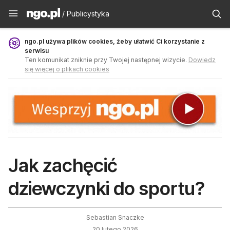
Publicystyka - ngo.pl
/ Publicystyka
ngo.pl używa plików cookies, żeby ułatwić Ci korzystanie z
serwisu
Ten komunikat zniknie przy Twojej następnej wizycie.
Dowiedz
się więcej o plikach cookies
Jak zachęcić
dziewczynki do sportu?
Sebastian Snaczke
20 lutego 2026