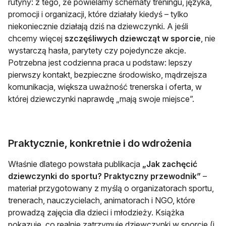
rutyny: z tego, że powielamy schematy treningu, języka,
promocji i organizacji, które działały kiedyś – tylko
niekoniecznie działają dziś na dziewczynki. A jeśli
chcemy więcej
szczęśliwych dziewcząt w sporcie
, nie
wystarczą hasła, parytety czy pojedyncze akcje.
Potrzebna jest codzienna praca u podstaw: lepszy
pierwszy kontakt, bezpieczne środowisko, mądrzejsza
komunikacja, większa uważność trenerska i oferta, w
której dziewczynki naprawdę „mają swoje miejsce”.
Praktycznie, konkretnie i do wdrożenia
Właśnie dlatego powstała publikacja
„Jak zachęcić
dziewczynki do sportu? Praktyczny przewodnik”
–
materiał przygotowany z myślą o organizatorach sportu,
trenerach, nauczycielach, animatorach i NGO, które
prowadzą zajęcia dla dzieci i młodzieży. Książka
pokazuje, co realnie zatrzymuje dziewczynki w sporcie (i