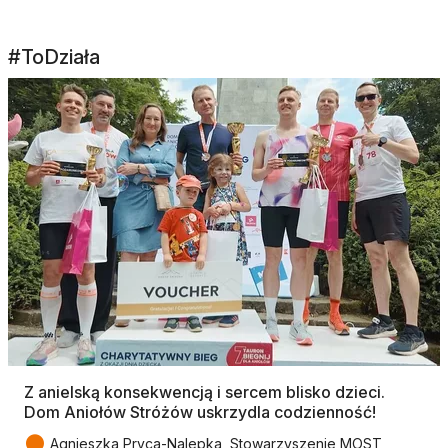
#ToDziała
Z anielską konsekwencją i sercem blisko dzieci.
Dom Aniołów Stróżów uskrzydla codzienność!
●
Agnieszka Pryca-Nalepka, Stowarzyszenie MOST