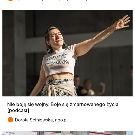
Nie boję się wojny. Boję się zmarnowanego życia
[podcast]
●
Dorota Setniewska, ngo.pl