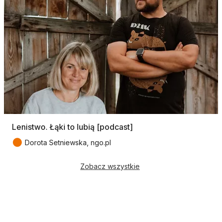
Lenistwo. Łąki to lubią [podcast]
●
Dorota Setniewska, ngo.pl
Zobacz wszystkie