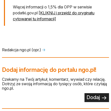
Więcej informacji o 1,5% dla OPP w serwisie
podatki.gov.pl
[KLIKNIJ i przejdź do oryginału
otwiera się w nowej karcie
cytowanej tu informacji]
Redakcja ngo.pl (opr.)
🡢
Dodaj informację do portalu ngo.pl!
Czekamy na Twój artykuł, komentarz, wywiad czy relację.
Dotrzyj ze swoją informacją do tysięcy osób, które czytają
ngo.pl.
Dodaj