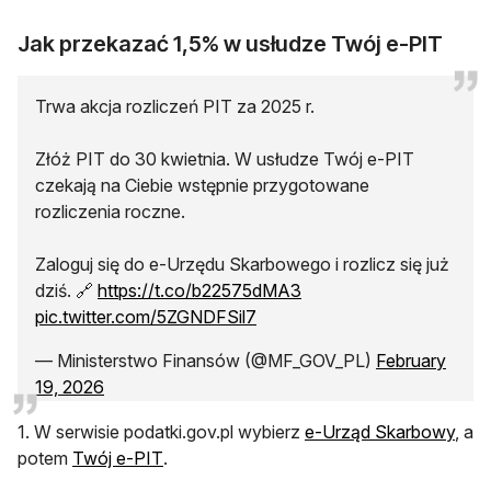
Jak przekazać 1,5% w usłudze Twój e-PIT
Trwa akcja rozliczeń PIT za 2025 r.
Złóż PIT do 30 kwietnia. W usłudze Twój e-PIT
czekają na Ciebie wstępnie przygotowane
rozliczenia roczne.
Zaloguj się do e-Urzędu Skarbowego i rozlicz się już
dziś. 🔗
https://t.co/b22575dMA3
pic.twitter.com/5ZGNDFSil7
— Ministerstwo Finansów (@MF_GOV_PL)
February
19, 2026
otwi
1. W serwisie podatki.gov.pl wybierz
e-Urząd Skarbowy
, a
otwiera się w nowej karcie
potem
Twój e-PIT
.