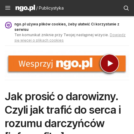
Publicystyka - ngo.pl
/ Publicystyka
ngo.pl używa plików cookies, żeby ułatwić Ci korzystanie z
serwisu
Ten komunikat zniknie przy Twojej następnej wizycie.
Dowiedz
się więcej o plikach cookies
Jak prosić o darowizny.
Czyli jak trafić do serca i
rozumu darczyńców