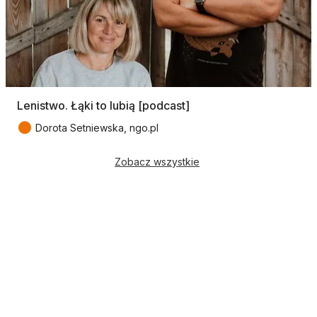
Lenistwo. Łąki to lubią [podcast]
●
Dorota Setniewska, ngo.pl
Zobacz wszystkie