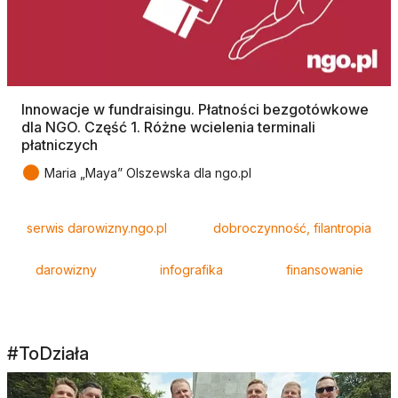
Innowacje w fundraisingu. Płatności bezgotówkowe
dla NGO. Część 1. Różne wcielenia terminali
płatniczych
●
Maria „Maya” Olszewska dla ngo.pl
Tagi
serwis darowizny.ngo.pl
dobroczynność, filantropia
darowizny
infografika
finansowanie
#ToDziała