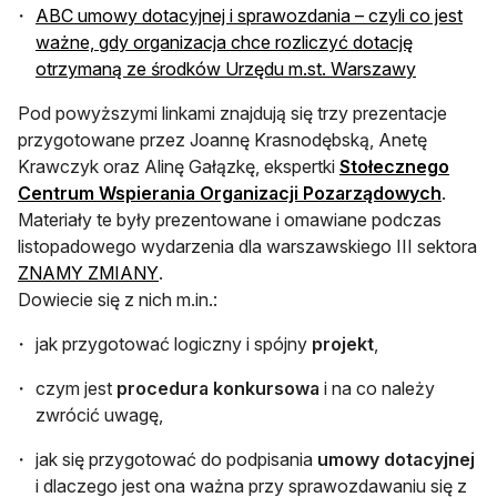
ABC umowy dotacyjnej i sprawozdania – czyli co jest
ważne, gdy organizacja chce rozliczyć dotację
otrzymaną ze środków Urzędu m.st. Warszawy
Pod powyższymi linkami znajdują się trzy prezentacje
przygotowane przez Joannę Krasnodębską, Anetę
Krawczyk oraz Alinę Gałązkę, ekspertki
Stołecznego
otwier
Centrum Wspierania Organizacji Pozarządowych
.
Materiały te były prezentowane i omawiane podczas
listopadowego wydarzenia dla warszawskiego III sektora
otwiera się w nowej karcie
ZNAMY ZMIANY
.
Dowiecie się z nich m.in.:
jak przygotować logiczny i spójny
projekt
,
czym jest
procedura konkursowa
i na co należy
zwrócić uwagę,
jak się przygotować do podpisania
umowy dotacyjnej
i dlaczego jest ona ważna przy sprawozdawaniu się z