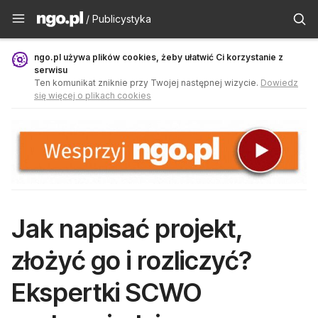
Publicystyka - ngo.pl
/ Publicystyka
ngo.pl używa plików cookies, żeby ułatwić Ci korzystanie z
serwisu
Ten komunikat zniknie przy Twojej następnej wizycie.
Dowiedz
się więcej o plikach cookies
Jak napisać projekt,
złożyć go i rozliczyć?
Ekspertki SCWO