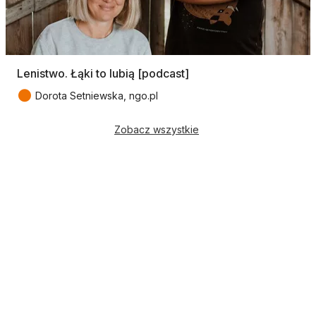
Lenistwo. Łąki to lubią [podcast]
●
Dorota Setniewska, ngo.pl
Zobacz wszystkie