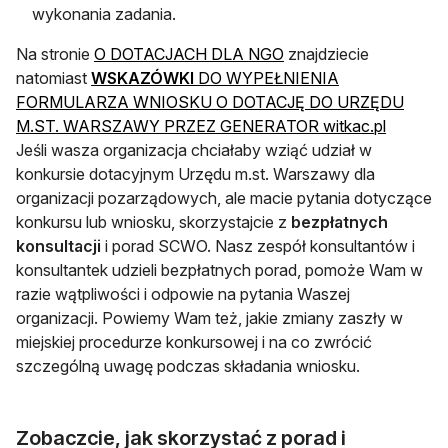
wykonania zadania.
otwiera się w nowej ka
Na stronie
O DOTACJACH DLA NGO
znajdziecie
natomiast
WSKAZÓWKI
DO WYPEŁNIENIA
FORMULARZA WNIOSKU O DOTACJĘ DO URZĘDU
otwiera 
M.ST. WARSZAWY PRZEZ GENERATOR witkac.pl
Jeśli wasza organizacja chciałaby wziąć udział w
konkursie dotacyjnym Urzędu m.st. Warszawy dla
organizacji pozarządowych, ale macie pytania dotyczące
konkursu lub wniosku, skorzystajcie z
bezpłatnych
konsultacji
i porad SCWO. Nasz zespół konsultantów i
konsultantek udzieli bezpłatnych porad, pomoże Wam w
razie wątpliwości i odpowie na pytania Waszej
organizacji. Powiemy Wam też, jakie zmiany zaszły w
miejskiej procedurze konkursowej i na co zwrócić
szczególną uwagę podczas składania wniosku.
Zobaczcie, jak skorzystać z porad i