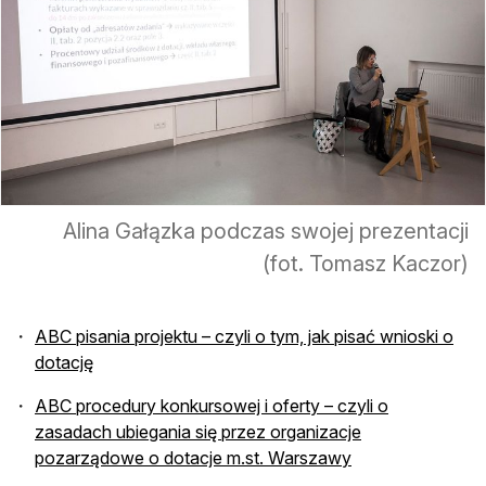
Alina Gałązka podczas swojej prezentacji
(fot. Tomasz Kaczor)
ABC pisania projektu – czyli o tym, jak pisać wnioski o
dotację
ABC procedury konkursowej i oferty – czyli o
zasadach ubiegania się przez organizacje
pozarządowe o dotacje m.st. Warszawy