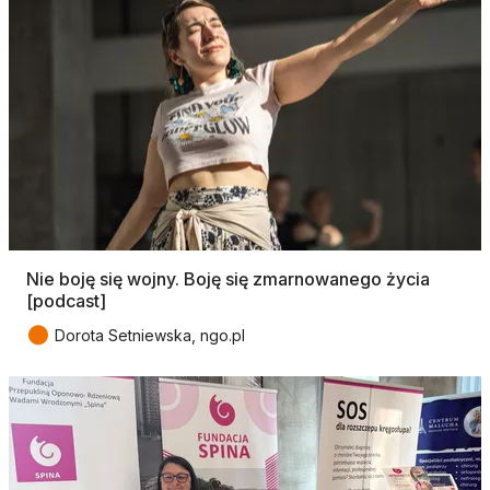
Nie boję się wojny. Boję się zmarnowanego życia
[podcast]
●
Dorota Setniewska, ngo.pl