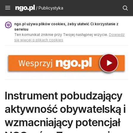
Publicystyka - ngo.pl
/ Publicystyka
ngo.pl używa plików cookies, żeby ułatwić Ci korzystanie z
serwisu
Ten komunikat zniknie przy Twojej następnej wizycie.
Dowiedz
się więcej o plikach cookies
Instrument pobudzający
aktywność obywatelską i
wzmacniający potencjał