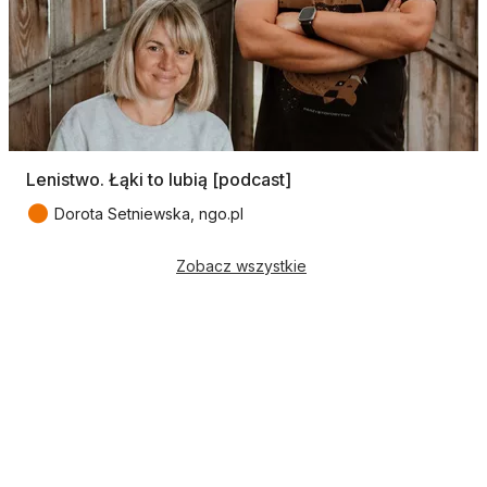
Lenistwo. Łąki to lubią [podcast]
●
Dorota Setniewska, ngo.pl
Zobacz wszystkie