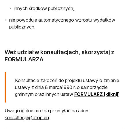
innych środków publicznych,
nie powoduje automatycznego wzrostu wydatków
publicznych.
Weź udział w konsultacjach, skorzystaj z
FORMULARZA
Konsultacje założeń do projektu ustawy o zmianie
ustawy z dnia 8 marca1990 r. o samorządzie
otwi
gminnym oraz innych ustaw
FORMULARZ [kliknij]
Uwagi ogólne można przesyłać na adres
otwiera się w nowej karcie
konsultacje@ofop.eu
.