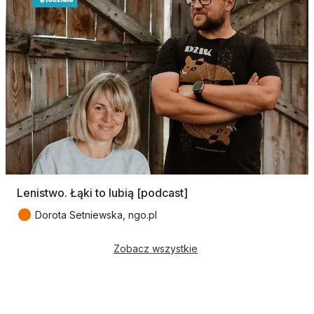
Lenistwo. Łąki to lubią [podcast]
●
Dorota Setniewska, ngo.pl
Zobacz wszystkie