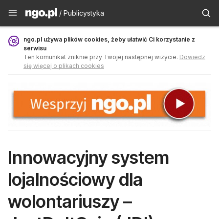
Publicystyka - ngo.pl
/ Publicystyka
ngo.pl używa plików cookies, żeby ułatwić Ci korzystanie z
serwisu
Ten komunikat zniknie przy Twojej następnej wizycie.
Dowiedz
się więcej o plikach cookies
Innowacyjny system
lojalnościowy dla
wolontariuszy –