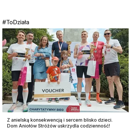
#ToDziała
Z anielską konsekwencją i sercem blisko dzieci.
Dom Aniołów Stróżów uskrzydla codzienność!