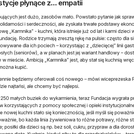
tycje płynące z... empatii
ujących jest dużo, zasobów mało. Powstało pytanie jak spra
olidarności i serdeczności, ale zyskała trwałe podstawy ekono
wę „Karmnika” - kuchni, która istnieje już od lat i karmi dzie
undację. Rodzice trzymają zresztą rękę na pulsie: często dla s
owywane dla ich pociech – korzystając z „dziecięcej” linii gast
osłych (seniorów), a w planach jest jej wariant handlowy – 
 w mieście. Ambicją „Karmnika” jest, aby stał się kuchnią wręc
można kupić.
ennie będziemy oferowali coś nowego – mówi wiceprezeska F
ie najtańsi, ale chcemy być najlepsi.
250 małych buziek do wykarmienia, teraz Fundacja wygrała p
w korzystających z pomocy społecznej i opieki instytucjonaln
e nowej kuchni stało się koniecznością, jeśli myśli się poważni
ażnie, bo każda linia żywieniowa to różne potrawy, różne s
; posiłki dla dzieci są np. bez soli, cukru, przypraw a dla doro
owana dieta. Kuchnia, kiedyś niby to dla przedszkolaków – te