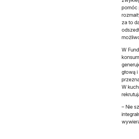
pomóc p
rozmait
za to d
odszedł
możliw
W Funda
konsumo
generuj
głową i
przezna
W kuchn
rekrutu
– Nie s
integra
wywier