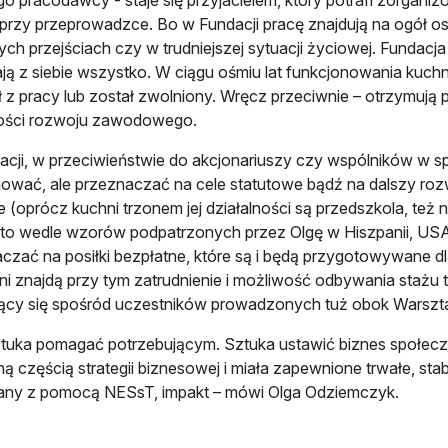
rzy przeprowadzce. Bo w Fundacji pracę znajdują na ogół 
ych przejściach czy w trudniejszej sytuacji życiowej. Fundacj
ają z siebie wszystko. W ciągu ośmiu lat funkcjonowania kuchni
 z pracy lub został zwolniony. Wręcz przeciwnie – otrzymują 
ości rozwoju zawodowego.
cji, w przeciwieństwie do akcjonariuszy czy wspólników w s
wać, ale przeznaczać na cele statutowe bądź na dalszy rozw
e (oprócz kuchni trzonem jej działalności są przedszkola, też 
 to wedle wzorów podpatrzonych przez Olgę w Hiszpanii, USA 
czać na posiłki bezpłatne, które są i będą przygotowywane dl
i znajdą przy tym zatrudnienie i możliwość odbywania stażu
jący się spośród uczestników prowadzonych tuż obok Warszta
ztuka pomagać potrzebującym. Sztuka ustawić biznes społecz
lną częścią strategii biznesowej i miała zapewnione trwałe, sta
any z pomocą NESsT, impakt – mówi Olga Odziemczyk.