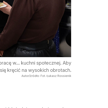
pracę w... kuchni społecznej. Aby
ię kręcić na wysokich obrotach.
Autor/źródło: Fot. Łukasz Rossienik