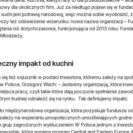
gowy dla okolicznych firm. Już za niedługo pojawi się w fundacy
 sushi jest potrawą narodową, więc można sobie wyobrazić, 
szy też odświeżenie wizerunku: nowa nazwa organizacji – Fund
tania niż dotychczasowa, funkcjonująca od 2013 roku: Funda
i Młodzieży.
eczny impakt od kuchni
 się też sojusznik w postaci inwestora, któremu zależy na sp
 Polsce, Grzegorz Wach: - Jesteśmy organizacją, która inwes
iejsca pracy, czyli takie które dają poczucie spełnienia za
tórym trudniej odnaleźć się na rynku. Tak definiujemy impakt.
o międzynarodowa organizacja, która pozyskuje fundusze od
zależy na wspieraniu prospołecznych umożliwiających godne z
 grup zagrożonych wykluczeniem W Polsce jednym z inwesto
eneurship, która wspiera program Central and Eastern Europe 