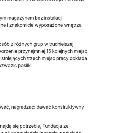
nym magazynem bez instalacji
one i znakomicie wyposażone wnętrza
osób z różnych grup w trudniejszej
worzenie przynajmniej 15 kolejnych miejsc
 istniejących trzech miejsc pracy dokłada
ozwozić posiłki.
wować, nagradzać: dawać konstruktywny
znajdą się potrzebie, Fundacja ze
zować odpowiednie leczenie, podwieźć,