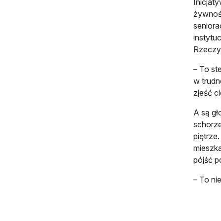
Inicjat
żywnośc
senior
instytu
Rzeczyw
– To st
w trudn
zjeść c
A są gł
schorze
piętrze
mieszka
pójść p
– To ni