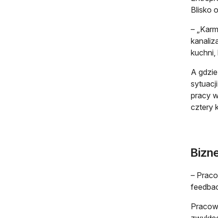
Blisko 
– „Karm
kanaliz
kuchni,
A gdzie
sytuacj
pracy w
cztery 
Bizn
– Praco
feedbac
Pracown
zwykłeg