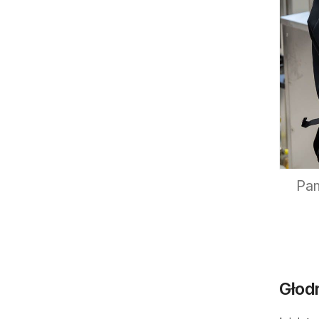
Pam
Głod