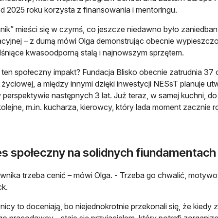
od 2025 roku korzysta z finansowania i mentoringu.
nik” mieści się w czymś, co jeszcze niedawno było zaniedba
acyjnej – z dumą mówi Olga demonstrując obecnie wypieszcz
 lśniące kwasoodporną stalą i najnowszym sprzętem.
 ten społeczny impakt? Fundacja Blisko obecnie zatrudnia 37 
i życiowej, a między innymi dzięki inwestycji NESsT planuje ut
 perspektywie następnych 3 lat. Już teraz, w samej kuchni, do
kolejne, m.in. kucharza, kierowcy, który lada moment zacznie r
es społeczny na solidnych fiundamentach
wnika trzeba cenić – mówi Olga. - Trzeba go chwalić, moty
k.
icy to doceniają, bo niejednokrotnie przekonali się, że kiedy 
o pracodawcy - staje się przyjacielem, który potrafi zorgani