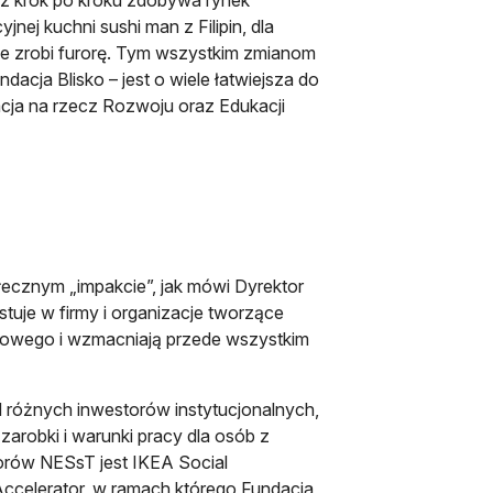
jnej kuchni sushi man z Filipin, dla
że zrobi furorę. Tym wszystkim zmianom
acja Blisko – jest o wiele łatwiejsza do
cja na rzecz Rozwoju oraz Edukacji
ołecznym „impakcie”, jak mówi Dyrektor
tuje w firmy i organizacje tworzące
wodowego i wzmacniają przede wszystkim
 różnych inwestorów instytucjonalnych,
arobki i warunki pracy dla osób z
rów NESsT jest IKEA Social
Accelerator, w ramach którego Fundacja