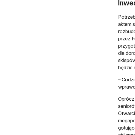
Inwes
Potrzeb
aktem s
rozbudo
przez F
przygot
dla dor
sklepów
będzie 
– Codzi
wprawdz
Oprócz 
senioró
Otwarci
megapow
gotujące
zbilans