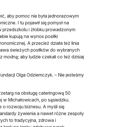
wić, aby pomoc nie była jednorazowym
miczne. I tu pojawił się pomysł na
ci w przedszkolu i żłobku prowadzonym
iebie kupują na wynos posiłki
ronomicznej. A przecież działa też linia
dostawa świeżych posiłków do wybranych
z modną; aby ludzie czekali co też dzisiaj
undacji Olga Odziemczyk. – Nie jesteśmy
rzetarg na obsługę cateringową 50
ej w Michałowicach, po sąsiedzku.
e o rozwoju biznesu. A myśli się
tandardy żywienia a nawet różne zespoły
słych to tradycyjna, zdrowa i
raz krok po kroku zdobywa rynek