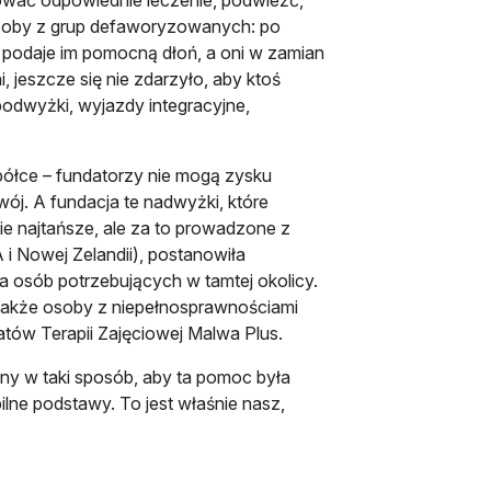
osoby z grup defaworyzowanych: po
a podaje im pomocną dłoń, a oni w zamian
, jeszcze się nie zdarzyło, aby ktoś
podwyżki, wyjazdy integracyjne,
półce – fundatorzy nie mogą zysku
ój. A fundacja te nadwyżki, które
nie najtańsze, ale za to prowadzone z
i Nowej Zelandii), postanowiła
a osób potrzebujących w tamtej okolicy.
 także osoby z niepełnosprawnościami
tów Terapii Zajęciowej Malwa Plus.
ny w taki sposób, aby ta pomoc była
bilne podstawy. To jest właśnie nasz,