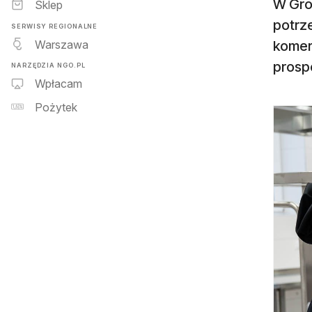
W Gro
Sklep
potrze
SERWISY REGIONALNE
Warszawa
komerc
prospo
NARZĘDZIA NGO.PL
Wpłacam
Pożytek