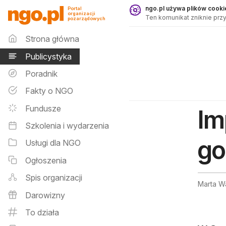
Publicystyka - ngo.pl
ngo.pl używa plików cookie
Portal
organizacji
Ten komunikat zniknie przy
pozarządowych
Menu główne
Strona główna
Publicystyka
Poradnik
Fakty o NGO
Fundusze
Im
Szkolenia i wydarzenia
go
Usługi dla NGO
Ogłoszenia
Spis organizacji
Marta W
Darowizny
To działa