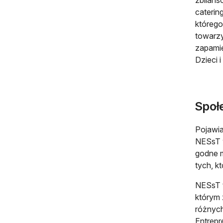
caterin
którego
towarzy
zapamię
Dzieci 
Społ
Pojawia
NESsT w
godne m
tych, k
NESsT t
którym 
różnych
Entrepr