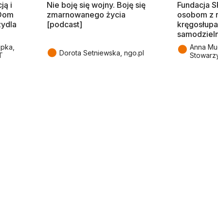
ją i
Nie boję się wojny. Boję się
Fundacja 
 Dom
zmarnowanego życia
osobom z 
zydla
[podcast]
kręgosłupa
samodziel
●
epka,
Anna Mu
●
Dorota Setniewska, ngo.pl
T
Stowarz