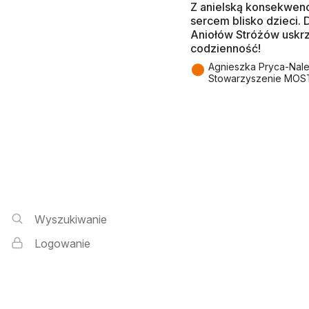
Z anielską konsekwenc
sercem blisko dzieci.
Aniołów Stróżów uskr
codzienność!
●
Agnieszka Pryca-Nal
Stowarzyszenie MOS
Wyszukiwarka i logowanie
Wyszukiwanie
Logowanie