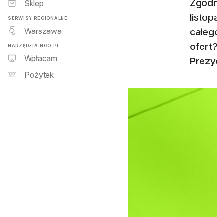
Zgodn
Sklep
listo
SERWISY REGIONALNE
Warszawa
całego
ofert?
NARZĘDZIA NGO.PL
Wpłacam
Prezy
Pożytek