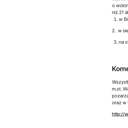
o wolon
niż 21 
w Bi
2. w si
na s
Kome
Wszystk
m.st. W
pozarz
oraz w 
http://