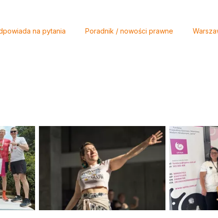
dpowiada na pytania
Poradnik / nowości prawne
Warsza