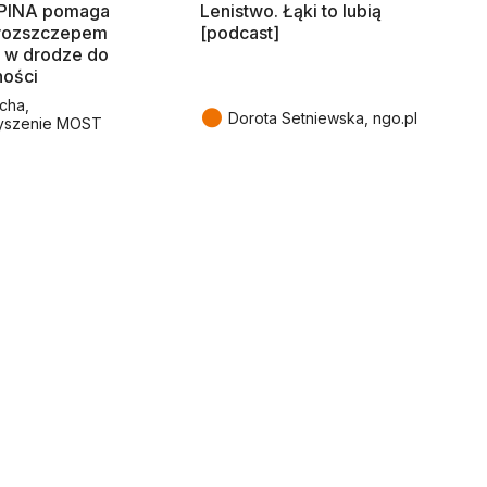
SPINA pomaga
Lenistwo. Łąki to lubią
rozszczepem
[podcast]
 w drodze do
ności
cha,
●
Dorota Setniewska, ngo.pl
yszenie MOST