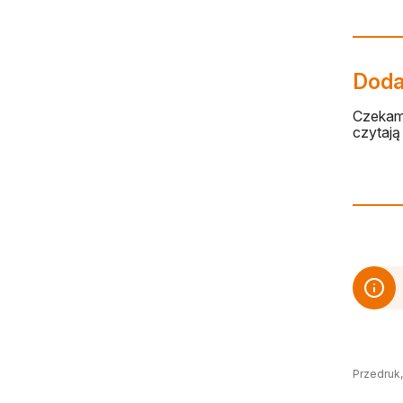
Dodaj
Czekamy
czytają 
Przedruk,