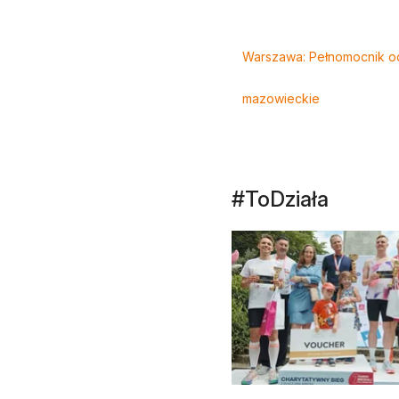
Tagi
Warszawa: Pełnomocnik o
mazowieckie
#ToDziała