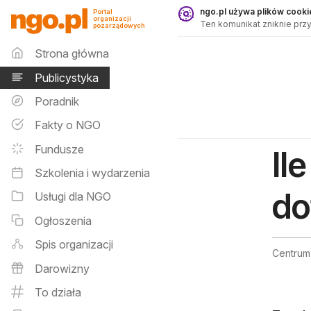
Publicystyka - ngo.pl
ngo.pl używa plików cookie
Portal
organizacji
Ten komunikat zniknie przy
pozarządowych
Menu główne
Strona główna
Publicystyka
Poradnik
Fakty o NGO
Fundusze
Il
Szkolenia i wydarzenia
do
Usługi dla NGO
Ogłoszenia
Spis organizacji
Centrum
Darowizny
To działa