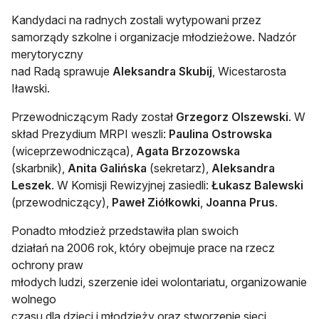
Kandydaci na radnych zostali wytypowani przez
samorządy szkolne i organizacje młodzieżowe. Nadzór
merytoryczny
nad Radą sprawuje
Aleksandra Skubij
, Wicestarosta
Iławski.
Przewodniczącym Rady został
Grzegorz Olszewski
. W
skład Prezydium MRPI weszli:
Paulina Ostrowska
(wiceprzewodnicząca),
Agata Brzozowska
(skarbnik),
Anita Galińska
(sekretarz),
Aleksandra
Leszek
. W Komisji Rewizyjnej zasiedli:
Łukasz Balewski
(przewodniczący),
Paweł Ziółkowki
,
Joanna Prus
.
Ponadto młodzież przedstawiła plan swoich
działań na 2006 rok, który obejmuje prace na rzecz
ochrony praw
młodych ludzi, szerzenie idei wolontariatu, organizowanie
wolnego
czasu dla dzieci i młodzieży oraz stworzenie sieci