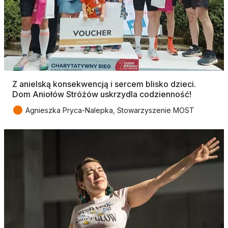
Z anielską konsekwencją i sercem blisko dzieci.
Dom Aniołów Stróżów uskrzydla codzienność!
●
Agnieszka Pryca-Nalepka, Stowarzyszenie MOST