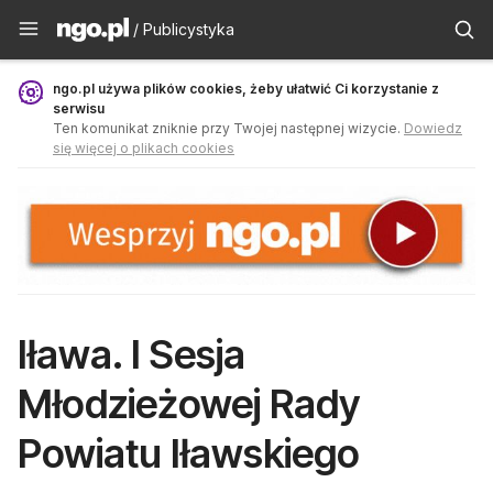
Publicystyka - ngo.pl
/ Publicystyka
ngo.pl używa plików cookies, żeby ułatwić Ci korzystanie z
serwisu
Ten komunikat zniknie przy Twojej następnej wizycie.
Dowiedz
się więcej o plikach cookies
Iława. I Sesja
Młodzieżowej Rady
Powiatu Iławskiego