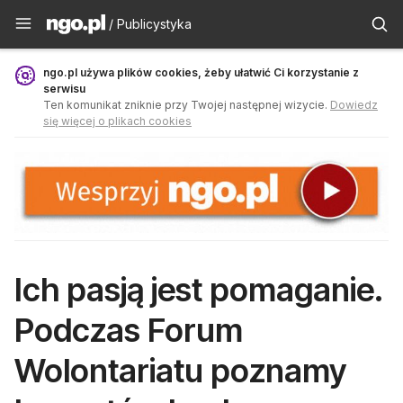
Publicystyka - ngo.pl
/ Publicystyka
ngo.pl używa plików cookies, żeby ułatwić Ci korzystanie z
serwisu
Ten komunikat zniknie przy Twojej następnej wizycie.
Dowiedz
się więcej o plikach cookies
Ich pasją jest pomaganie.
Podczas Forum
Wolontariatu poznamy