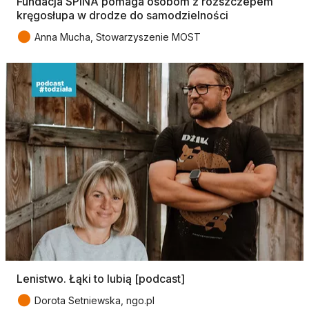
Fundacja SPINA pomaga osobom z rozszczepem
kręgosłupa w drodze do samodzielności
●
Anna Mucha, Stowarzyszenie MOST
Lenistwo. Łąki to lubią [podcast]
●
Dorota Setniewska, ngo.pl