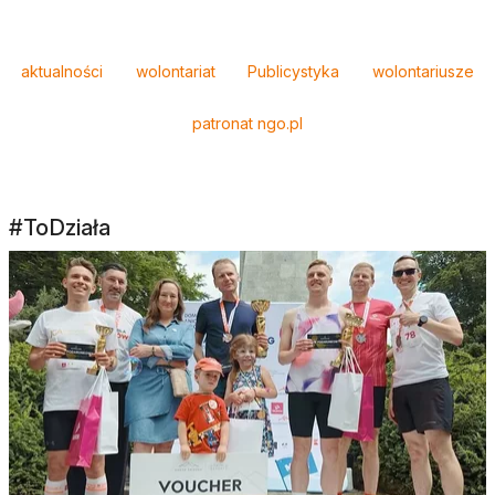
Tagi
aktualności
wolontariat
Publicystyka
wolontariusze
patronat ngo.pl
#ToDziała