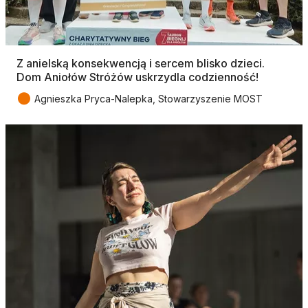
Z anielską konsekwencją i sercem blisko dzieci.
Dom Aniołów Stróżów uskrzydla codzienność!
●
Agnieszka Pryca-Nalepka, Stowarzyszenie MOST