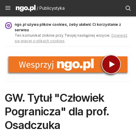
Publicystyka - ngo.pl
/ Publicystyka
ngo.pl używa plików cookies, żeby ułatwić Ci korzystanie z
serwisu
Ten komunikat zniknie przy Twojej następnej wizycie.
Dowiedz
się więcej o plikach cookies
GW. Tytuł "Człowiek
Pogranicza" dla prof.
Osadczuka