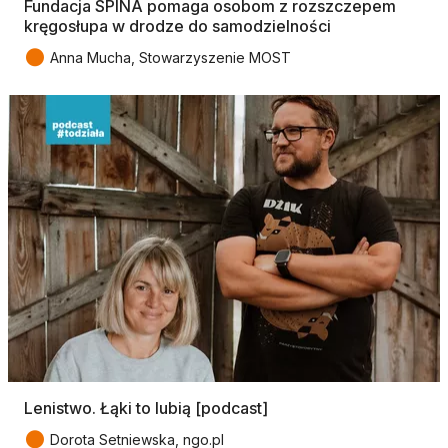
Fundacja SPINA pomaga osobom z rozszczepem
kręgosłupa w drodze do samodzielności
●
Anna Mucha, Stowarzyszenie MOST
Lenistwo. Łąki to lubią [podcast]
●
Dorota Setniewska, ngo.pl