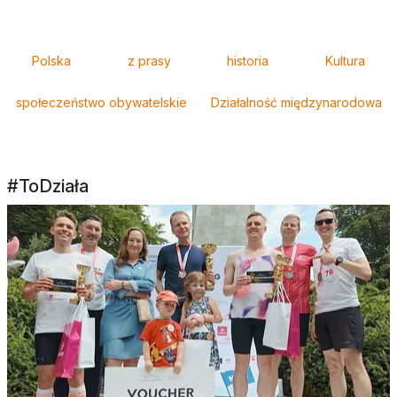
Tagi
Polska
z prasy
historia
Kultura
społeczeństwo obywatelskie
Działalność międzynarodowa
#ToDziała