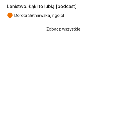
Lenistwo. Łąki to lubią [podcast]
●
Dorota Setniewska, ngo.pl
Zobacz wszystkie