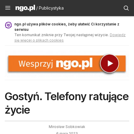
Publicystyka - ngo.pl
/ Publicystyka
ngo.pl używa plików cookies, żeby ułatwić Ci korzystanie z
serwisu
Ten komunikat zniknie przy Twojej następnej wizycie.
Dowiedz
się więcej o plikach cookies
Gostyń. Telefony ratujące
życie
Mirosław Sobkowiak
6 maja 2023