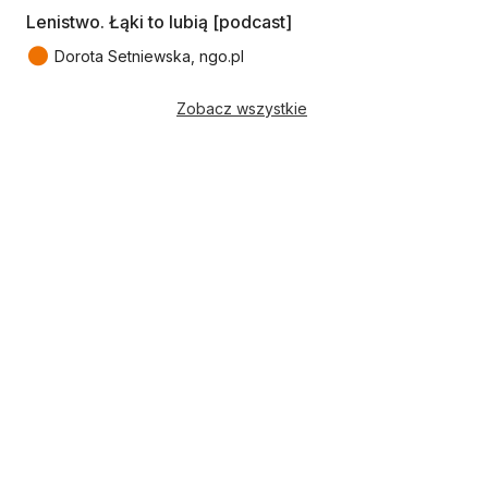
Lenistwo. Łąki to lubią [podcast]
●
Dorota Setniewska, ngo.pl
Zobacz wszystkie