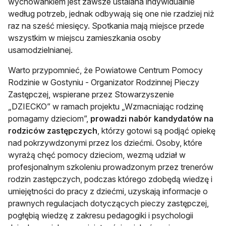
wychowankiem jest zawsze ustalana indywidualnie
według potrzeb, jednak odbywają się one nie rzadziej niż
raz na sześć miesięcy. Spotkania mają miejsce przede
wszystkim w miejscu zamieszkania osoby
usamodzielnianej.
Warto przypomnieć, że Powiatowe Centrum Pomocy
Rodzinie w Gostyniu - Organizator Rodzinnej Pieczy
Zastępczej, wspierane przez Stowarzyszenie
„DZIECKO” w ramach projektu „Wzmacniając rodzinę
pomagamy dzieciom”,
prowadzi nabór
kandydatów na
rodziców zastępczych
, którzy gotowi są podjąć opiekę
nad pokrzywdzonymi przez los dziećmi. Osoby, które
wyrażą chęć pomocy dzieciom, wezmą udział w
profesjonalnym szkoleniu prowadzonym przez trenerów
rodzin zastępczych, podczas którego zdobędą wiedzę i
umiejętności do pracy z dziećmi, uzyskają informacje o
prawnych regulacjach dotyczących pieczy zastępczej,
pogłębią wiedzę z zakresu pedagogiki i psychologii