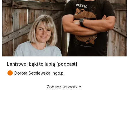
Lenistwo. Łąki to lubią [podcast]
●
Dorota Setniewska, ngo.pl
Zobacz wszystkie