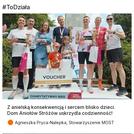
#ToDziała
Z anielską konsekwencją i sercem blisko dzieci.
Dom Aniołów Stróżów uskrzydla codzienność!
●
Agnieszka Pryca-Nalepka, Stowarzyszenie MOST