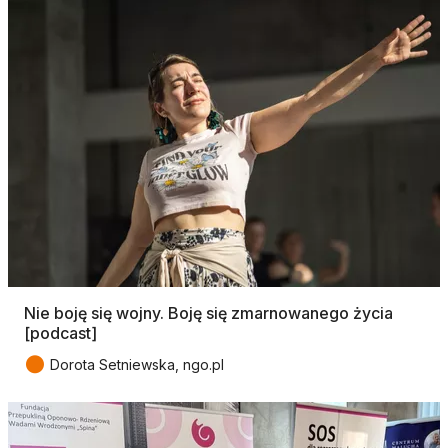
Nie boję się wojny. Boję się zmarnowanego życia
[podcast]
●
Dorota Setniewska, ngo.pl