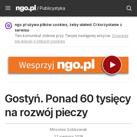
Publicystyka - ngo.pl
/ Publicystyka
ngo.pl używa plików cookies, żeby ułatwić Ci korzystanie z
serwisu
Ten komunikat zniknie przy Twojej następnej wizycie.
Dowiedz
się więcej o plikach cookies
Gostyń. Ponad 60 tysięcy
na rozwój pieczy
Mirosław Sobkowiak
27 sierpnia 2018