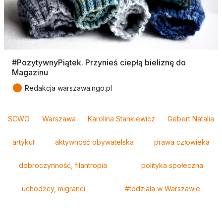
#PozytywnyPiątek. Przynieś ciepłą bieliznę do
Magazinu
●
Redakcja warszawa.ngo.pl
Tagi
SCWO
Warszawa
Karolina Stankiewicz
Gebert Natalia
artykuł
aktywność obywatelska
prawa człowieka
dobroczynność, filantropia
polityka społeczna
uchodźcy, migranci
#todziała w Warszawie