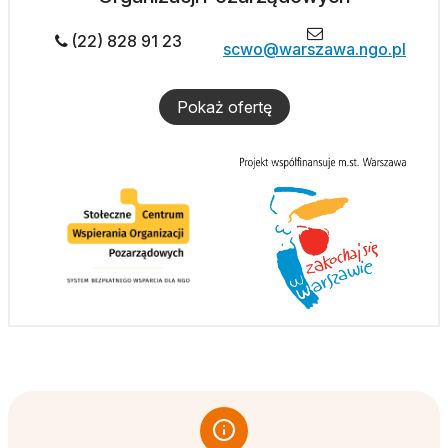
(22) 828 91 23
scwo@warszawa.ngo.pl
Pokaż ofertę