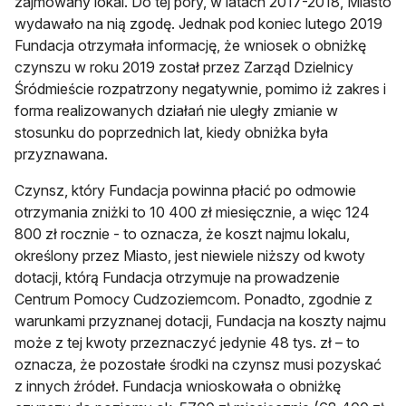
zajmowany lokal. Do tej pory, w latach 2017-2018, Miasto
wydawało na nią zgodę. Jednak pod koniec lutego 2019
Fundacja otrzymała informację, że wniosek o obniżkę
czynszu w roku 2019 został przez Zarząd Dzielnicy
Śródmieście rozpatrzony negatywnie, pomimo iż zakres i
forma realizowanych działań nie uległy zmianie w
stosunku do poprzednich lat, kiedy obniżka była
przyznawana.
Czynsz, który Fundacja powinna płacić po odmowie
otrzymania zniżki to 10 400 zł miesięcznie, a więc 124
800 zł rocznie - to oznacza, że koszt najmu lokalu,
określony przez Miasto, jest niewiele niższy od kwoty
dotacji, którą Fundacja otrzymuje na prowadzenie
Centrum Pomocy Cudzoziemcom. Ponadto, zgodnie z
warunkami przyznanej dotacji, Fundacja na koszty najmu
może z tej kwoty przeznaczyć jedynie 48 tys. zł – to
oznacza, że pozostałe środki na czynsz musi pozyskać
z innych źródeł. Fundacja wnioskowała o obniżkę