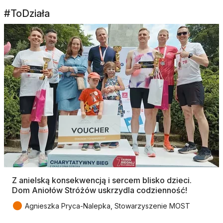
#ToDziała
Z anielską konsekwencją i sercem blisko dzieci.
Dom Aniołów Stróżów uskrzydla codzienność!
●
Agnieszka Pryca-Nalepka, Stowarzyszenie MOST