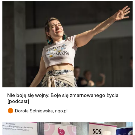
Nie boję się wojny. Boję się zmarnowanego życia
[podcast]
●
Dorota Setniewska, ngo.pl