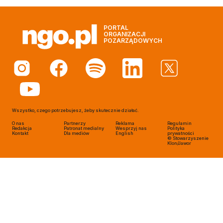
PORTAL
ORGANIZACJI
POZARZĄDOWYCH
Wszystko, czego potrzebujesz, żeby skutecznie działać.
O nas
Partnerzy
Reklama
Regulamin
Redakcja
Patronat medialny
Wesprzyj nas
Polityka
Kontakt
Dla mediów
English
prywatności
© Stowarzyszenie
Klon/Jawor