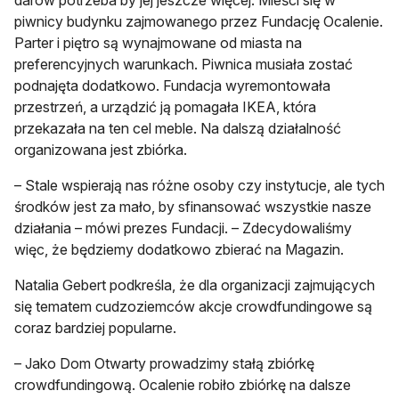
darów potrzeba by jej jeszcze więcej. Mieści się w
piwnicy budynku zajmowanego przez Fundację Ocalenie.
Parter i piętro są wynajmowane od miasta na
preferencyjnych warunkach. Piwnica musiała zostać
podnajęta dodatkowo. Fundacja wyremontowała
przestrzeń, a urządzić ją pomagała IKEA, która
przekazała na ten cel meble. Na dalszą działalność
organizowana jest zbiórka.
– Stale wspierają nas różne osoby czy instytucje, ale tych
środków jest za mało, by sfinansować wszystkie nasze
działania – mówi prezes Fundacji. – Zdecydowaliśmy
więc, że będziemy dodatkowo zbierać na Magazin.
Natalia Gebert podkreśla, że dla organizacji zajmujących
się tematem cudzoziemców akcje crowdfundingowe są
coraz bardziej popularne.
– Jako Dom Otwarty prowadzimy stałą zbiórkę
crowdfundingową. Ocalenie robiło zbiórkę na dalsze