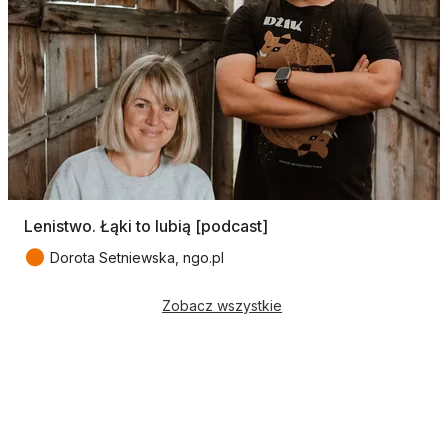
Lenistwo. Łąki to lubią [podcast]
●
Dorota Setniewska, ngo.pl
Zobacz wszystkie