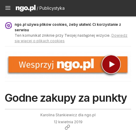
Publicystyka - ngo.pl
/ Publicystyka
ngo.pl używa plików cookies, żeby ułatwić Ci korzystanie z
serwisu
Ten komunikat zniknie przy Twojej następnej wizycie.
Dowiedz
się więcej o plikach cookies
Godne zakupy za punkty
Karolina Stankiewicz dla ngo.pl
12 kwietnia 2019