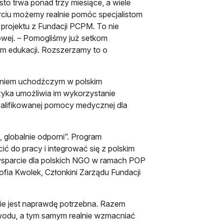
sto trwa ponad trzy miesiące, a wiele
rciu możemy realnie pomóc specjalistom
projektu z Fundacji PCPM. To nie
wej. – Pomogliśmy już setkom
tem edukacji. Rozszerzamy to o
zeniem uchodźczym w polskim
ęzyka umożliwia im wykorzystanie
alifikowanej pomocy medycznej dla
 globalnie odporni”. Program
ić do pracy i integrować się z polskim
 wsparcie dla polskich NGO w ramach POP
fia Kwolek, Członkini Zarządu Fundacji
zie jest naprawdę potrzebna. Razem
odu, a tym samym realnie wzmacniać