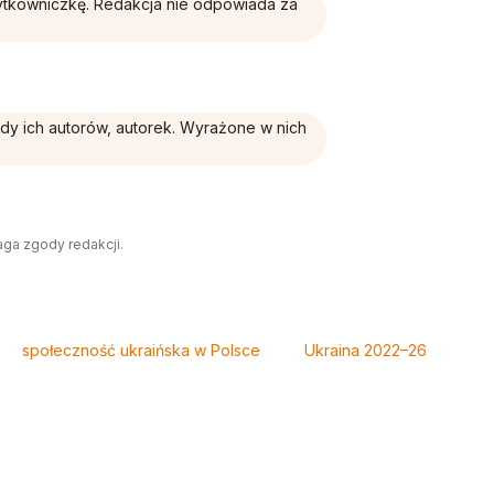
żytkowniczkę. Redakcja nie odpowiada za
ądy ich autorów, autorek. Wyrażone w nich
aga zgody redakcji.
społeczność ukraińska w Polsce
Ukraina 2022–26