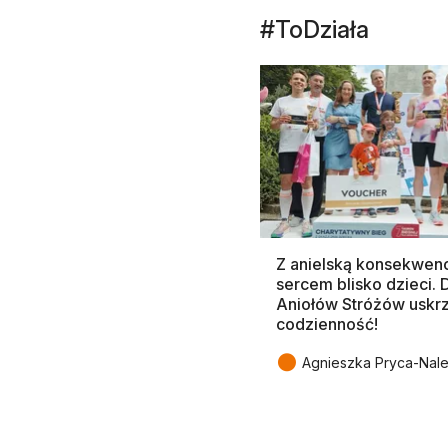
#ToDziała
Z anielską konsekwenc
sercem blisko dzieci.
Aniołów Stróżów uskr
codzienność!
●
Agnieszka Pryca-Nal