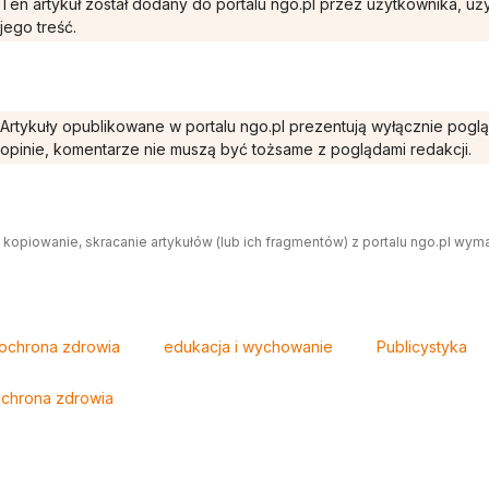
Ten artykuł został dodany do portalu ngo.pl przez użytkownika, u
jego treść.
Artykuły opublikowane w portalu ngo.pl prezentują wyłącznie pogl
opinie, komentarze nie muszą być tożsame z poglądami redakcji.
 kopiowanie, skracanie artykułów (lub ich fragmentów) z portalu ngo.pl wym
ochrona zdrowia
edukacja i wychowanie
Publicystyka
chrona zdrowia