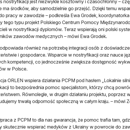
s nostryfikacji jest niezwykle kosztowny i czasochłonny – czę
e ma środków, aby samodzielnie go przejść. Dzięki temu wspa
do pracy w zawodzie – podkreśla Ewa Grodek, koordynatorka 
y tego typu projekt Polskiego Centrum Pomocy Międzynarodo
ieli w nostryfikacji dyplomów. Teraz wspierają oni polski sys
ników zawodów medycznych – mówi Ewa Grodek.
 odpowiada również na potrzebę integracji osób z doświadc
eństwie i gospodarce. Wsparcie w nostryfikacji oraz nauce j
ch kompetencji, co jednocześnie zwiększa dostępność wykw
ów w Polsce.
cja ORLEN wspiera działania PCPM pod hasłem „Lokalnie silni,
ikacji to bezpośrednia pomoc specjalistom, którzy chcą powróc
eństwem. Równolegle, w drugim działaniu projektu, poprzez
udujemy trwałą odporność społeczną w całym kraju. – mówi Zo
praca z PCPM to dla nas gwarancja, że pomoc trafia tam, gd
 skutecznie wspierać medyków z Ukrainy w powrocie do zaw