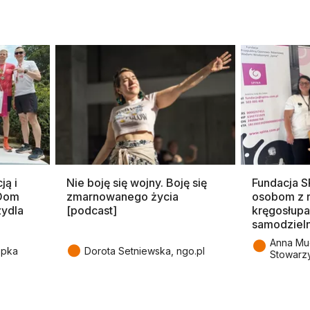
ją i
Nie boję się wojny. Boję się
Fundacja 
 Dom
zmarnowanego życia
osobom z 
zydla
[podcast]
kręgosłupa
samodziel
●
Anna Mu
●
epka
Dorota Setniewska, ngo.pl
Stowarz