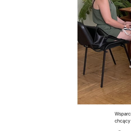
Wsparci
chcący