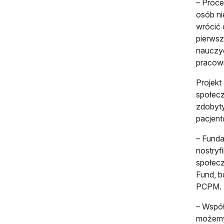
– Proce
osób ni
wrócić 
pierwsz
nauczyc
pracow
Projekt
społecz
zdobyty
pacjent
– Funda
nostryf
społecz
Fund, b
PCPM.
– Współ
możemy