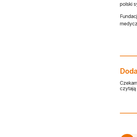
polski 
Fundac
medycz
Dodaj
Czekamy
czytają 