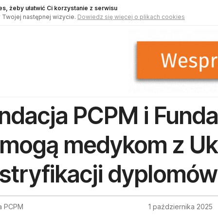
s, żeby ułatwić Ci korzystanie z serwisu
 Twojej następnej wizycie.
Dowiedz się więcej o plikach cookies
ndacja PCPM i Fund
mogą medykom z Uk
stryfikacji dyplomów
a PCPM
1 października 2025