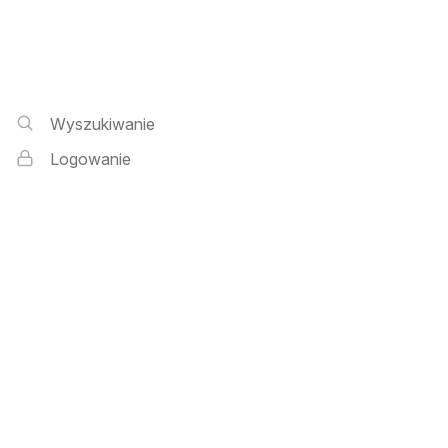
Wyszukiwarka i logowanie
Wyszukiwanie
Logowanie