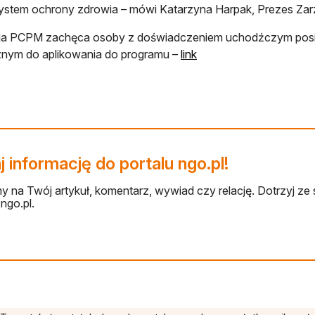
system ochrony zdrowia – mówi Katarzyna Harpak, Prezes Za
ja PCPM zachęca osoby z doświadczeniem uchodźczym pos
otwiera się w nowej kar
nym do aplikowania do programu –
link
 informację do portalu ngo.pl!
 na Twój artykuł, komentarz, wywiad czy relację. Dotrzyj ze 
ngo.pl.