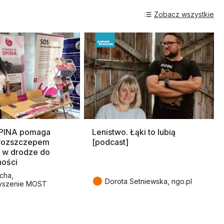
Zobacz wszystkie
SPINA pomaga
Lenistwo. Łąki to lubią
rozszczepem
[podcast]
 w drodze do
ności
cha,
●
Dorota Setniewska, ngo.pl
yszenie MOST