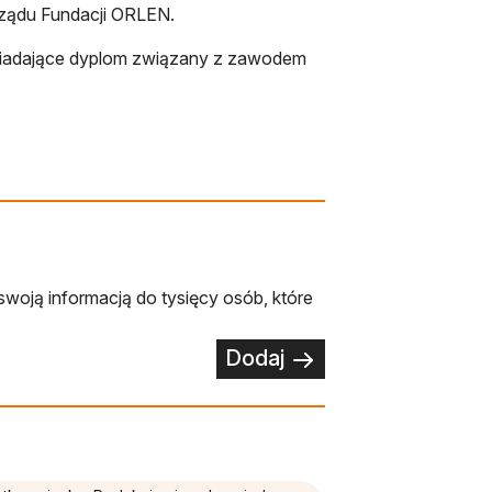
rządu Fundacji ORLEN.
iadające dyplom związany z zawodem
cie
swoją informacją do tysięcy osób, które
Dodaj