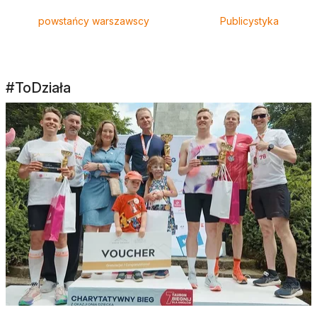
powstańcy warszawscy
Publicystyka
#ToDziała