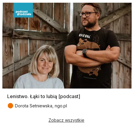
Lenistwo. Łąki to lubią [podcast]
●
Dorota Setniewska, ngo.pl
Zobacz wszystkie