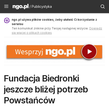
Publicystyka - ngo.pl
/ Publicystyka
ngo.pl używa plików cookies, żeby ułatwić Ci korzystanie z
serwisu
Ten komunikat zniknie przy Twojej następnej wizycie.
Dowiedz
się więcej o plikach cookies
Fundacja Biedronki
jeszcze bliżej potrzeb
Powstańców