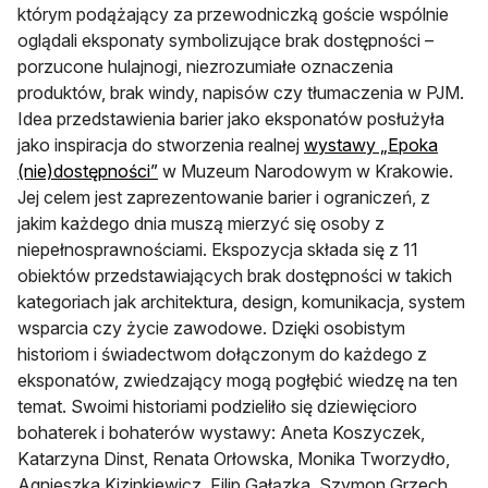
którym podążający za przewodniczką goście wspólnie
oglądali eksponaty symbolizujące brak dostępności –
porzucone hulajnogi, niezrozumiałe oznaczenia
produktów, brak windy, napisów czy tłumaczenia w PJM.
Idea przedstawienia barier jako eksponatów posłużyła
jako inspiracja do stworzenia realnej
wystawy „Epoka
otwiera się w nowej karcie
(nie)dostępności”
w Muzeum Narodowym w Krakowie.
Jej celem jest zaprezentowanie barier i ograniczeń, z
jakim każdego dnia muszą mierzyć się osoby z
niepełnosprawnościami. Ekspozycja składa się z 11
obiektów przedstawiających brak dostępności w takich
kategoriach jak architektura, design, komunikacja, system
wsparcia czy życie zawodowe. Dzięki osobistym
historiom i świadectwom dołączonym do każdego z
eksponatów, zwiedzający mogą pogłębić wiedzę na ten
temat. Swoimi historiami podzieliło się dziewięcioro
bohaterek i bohaterów wystawy: Aneta Koszyczek,
Katarzyna Dinst, Renata Orłowska, Monika Tworzydło,
Agnieszka Kizinkiewicz, Filip Gałązka, Szymon Grzech,