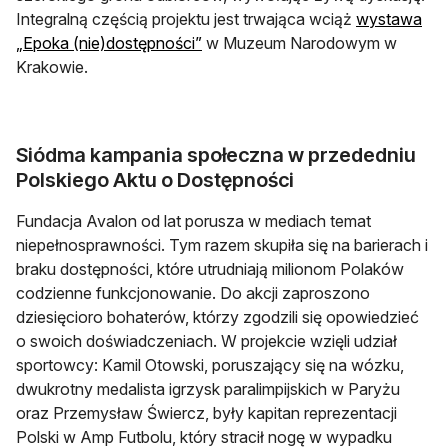
Integralną częścią projektu jest trwająca wciąż
wystawa
otwiera się w nowej karcie
„Epoka (nie)dostępności”
w Muzeum Narodowym w
Krakowie.
Siódma kampania społeczna w przededniu
Polskiego Aktu o Dostępności
Fundacja Avalon od lat porusza w mediach temat
niepełnosprawności. Tym razem skupiła się na barierach i
braku dostępności, które utrudniają milionom Polaków
codzienne funkcjonowanie. Do akcji zaproszono
dziesięcioro bohaterów, którzy zgodzili się opowiedzieć
o swoich doświadczeniach. W projekcie wzięli udział
sportowcy: Kamil Otowski, poruszający się na wózku,
dwukrotny medalista igrzysk paralimpijskich w Paryżu
oraz Przemysław Świercz, były kapitan reprezentacji
Polski w Amp Futbolu, który stracił nogę w wypadku