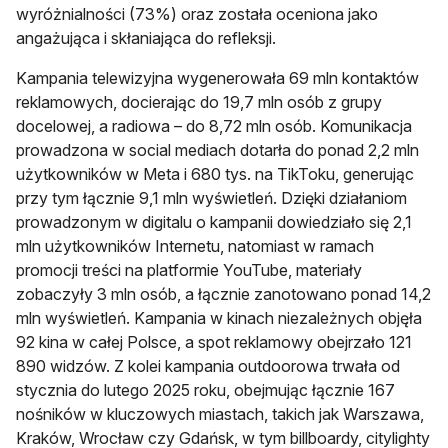
wyróżnialności (73%) oraz została oceniona jako
angażująca i skłaniająca do refleksji.
Kampania telewizyjna wygenerowała 69 mln kontaktów
reklamowych, docierając do 19,7 mln osób z grupy
docelowej, a radiowa – do 8,72 mln osób. Komunikacja
prowadzona w social mediach dotarła do ponad 2,2 mln
użytkowników w Meta i 680 tys. na TikToku, generując
przy tym łącznie 9,1 mln wyświetleń. Dzięki działaniom
prowadzonym w digitalu o kampanii dowiedziało się 2,1
mln użytkowników Internetu, natomiast w ramach
promocji treści na platformie YouTube, materiały
zobaczyły 3 mln osób, a łącznie zanotowano ponad 14,2
mln wyświetleń. Kampania w kinach niezależnych objęła
92 kina w całej Polsce, a spot reklamowy obejrzało 121
890 widzów. Z kolei kampania outdoorowa trwała od
stycznia do lutego 2025 roku, obejmując łącznie 167
nośników w kluczowych miastach, takich jak Warszawa,
Kraków, Wrocław czy Gdańsk, w tym billboardy, citylighty