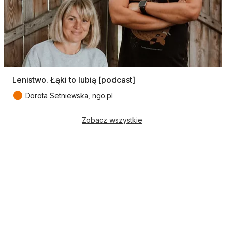
Lenistwo. Łąki to lubią [podcast]
●
Dorota Setniewska, ngo.pl
Zobacz wszystkie