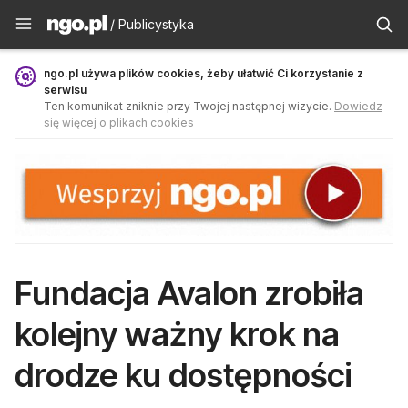
Publicystyka - ngo.pl
/ Publicystyka
ngo.pl używa plików cookies, żeby ułatwić Ci korzystanie z
serwisu
Ten komunikat zniknie przy Twojej następnej wizycie.
Dowiedz
się więcej o plikach cookies
Fundacja Avalon zrobiła
kolejny ważny krok na
drodze ku dostępności