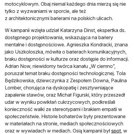
motocyklowym. Obaj niemal każdego dnia mierzą się nie
tylko z wyzwaniami w sporcie, ale też
z architektonicznymi barierami na polskich ulicach.
W kampanii wzięła udział Katarzyna Dinst, ekspertka ds.
dostępnego projektowania, wskazująca na bariery
mentalne i dostępnościowe. Agnieszka Kondracki, znana
jako Uszkoloszka, mówiła o barierach komunikacyjnych,
braku dostępności w kulturze oraz dostępie do informacji.
Adrian Now, niewidomy twórca kanału „W ciemno”,
poruszał temat braku dostępności technologicznej. Tola
Będzikowska, dziewczynka z Zespołem Downa, Paulina
Lomber, chorująca na dyskopatię i zesztywniające
zapalenie stawów, oraz Michał Figurski, który przeszedł
udar w wyniku powikłań cukrzycowych, podkreślali
konieczność walki ze stereotypami i brakiem empatii w
społeczeństwie. Historie bohaterów były prezentowane
w materiałach na stronie, mediach społecznościowych
otwier
oraz w wywiadach w mediach. Osią kampanii był
spot
, w