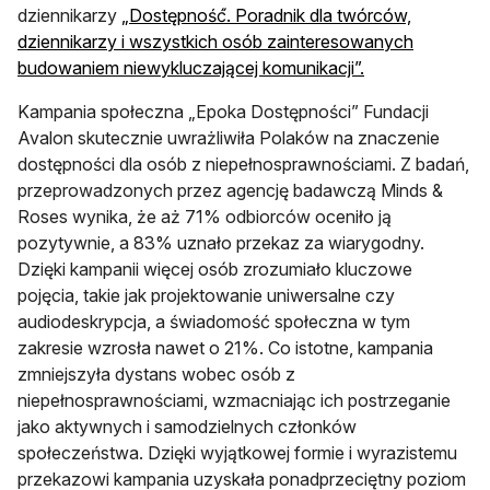
dziennikarzy
„Dostępność́. Poradnik dla twórców,
dziennikarzy i wszystkich osób zainteresowanych
otwiera się w n
budowaniem niewykluczającej komunikacji”.
Kampania społeczna „Epoka Dostępności” Fundacji
Avalon skutecznie uwrażliwiła Polaków na znaczenie
dostępności dla osób z niepełnosprawnościami. Z badań,
przeprowadzonych przez agencję badawczą Minds &
Roses wynika, że aż 71% odbiorców oceniło ją
pozytywnie, a 83% uznało przekaz za wiarygodny.
Dzięki kampanii więcej osób zrozumiało kluczowe
pojęcia, takie jak projektowanie uniwersalne czy
audiodeskrypcja, a świadomość społeczna w tym
zakresie wzrosła nawet o 21%. Co istotne, kampania
zmniejszyła dystans wobec osób z
niepełnosprawnościami, wzmacniając ich postrzeganie
jako aktywnych i samodzielnych członków
społeczeństwa. Dzięki wyjątkowej formie i wyrazistemu
przekazowi kampania uzyskała ponadprzeciętny poziom