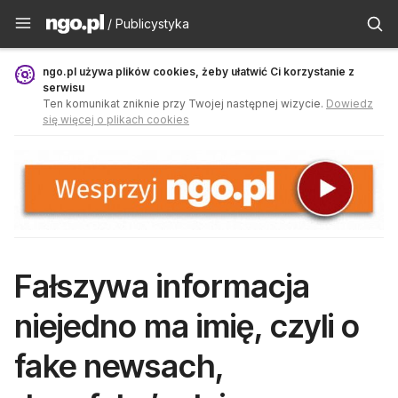
Publicystyka - ngo.pl
/ Publicystyka
ngo.pl używa plików cookies, żeby ułatwić Ci korzystanie z
serwisu
Ten komunikat zniknie przy Twojej następnej wizycie.
Dowiedz
się więcej o plikach cookies
Fałszywa informacja
niejedno ma imię, czyli o
fake newsach,