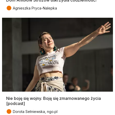
Dom Aniołów Stróżów uskrzydla codzienność!
●
Agnieszka Pryca-Nalepka
Nie boję się wojny. Boję się zmarnowanego życia
[podcast]
●
Dorota Setniewska, ngo.pl