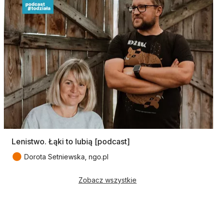
Lenistwo. Łąki to lubią [podcast]
●
Dorota Setniewska, ngo.pl
Zobacz wszystkie