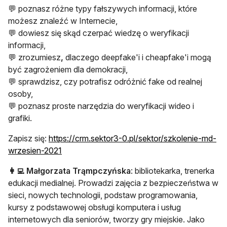
💬 poznasz różne typy fałszywych informacji, które
możesz znaleźć w Internecie,
💬 dowiesz się skąd czerpać wiedzę o weryfikacji
informacji,
💬 zrozumiesz
,
dlaczego deepfake'i i cheapfake'i mogą
być zagrożeniem dla demokracji,
💬 sprawdzisz, czy potrafisz odróżnić fake od realnej
osoby,
💬 poznasz proste narzędzia do weryfikacji wideo i
grafiki.
Zapisz się:
https://crm.sektor3-0.pl/sektor/szkolenie-md-
otwiera się w nowej karcie
wrzesien-2021
👩‍💻 Małgorzata Trąmpczyńska
: bibliotekarka, trenerka
edukacji medialnej. Prowadzi zajęcia z bezpieczeństwa w
sieci, nowych technologii, podstaw programowania,
kursy z podstawowej obsługi komputera i usług
internetowych dla seniorów, tworzy gry miejskie. Jako