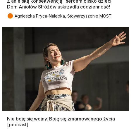
Z anielską konsekwencją i sercem blisko dzieci.
Dom Aniołów Stróżów uskrzydla codzienność!
●
Agnieszka Pryca-Nalepka, Stowarzyszenie MOST
Nie boję się wojny. Boję się zmarnowanego życia
[podcast]