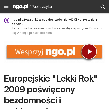
Publicystyka - ngo.pl
/ Publicystyka
ngo.pl używa plików cookies, żeby ułatwić Ci korzystanie z
serwisu
Ten komunikat zniknie przy Twojej następnej wizycie.
Dowiedz
się więcej o plikach cookies
Europejskie "Lekki Rok"
2009 poświęcony
bezdomności i