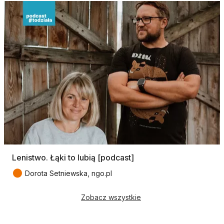
Lenistwo. Łąki to lubią [podcast]
●
Dorota Setniewska, ngo.pl
Zobacz wszystkie