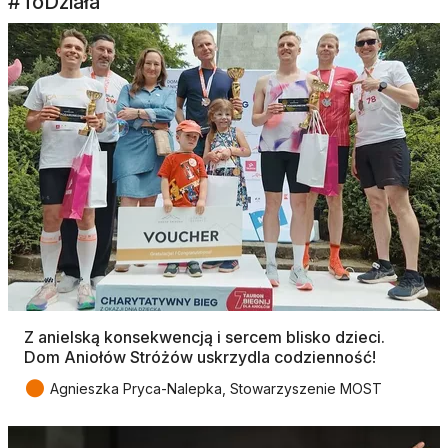
#ToDziała
Z anielską konsekwencją i sercem blisko dzieci.
Dom Aniołów Stróżów uskrzydla codzienność!
●
Agnieszka Pryca-Nalepka, Stowarzyszenie MOST