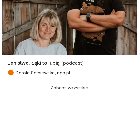
Lenistwo. Łąki to lubią [podcast]
●
Dorota Setniewska, ngo.pl
Zobacz wszystkie