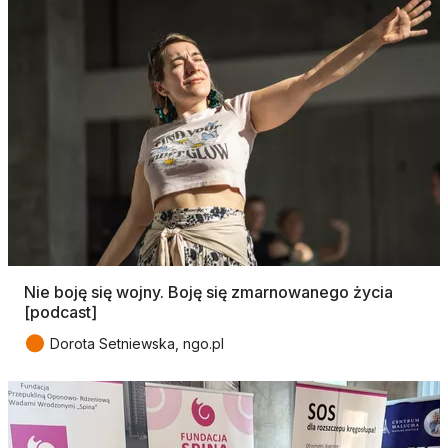
Nie boję się wojny. Boję się zmarnowanego życia
[podcast]
●
Dorota Setniewska, ngo.pl